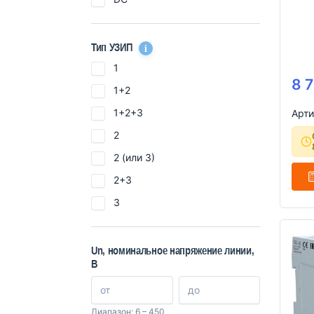
i
Тип УЗИП
1
8 
1+2
1+2+3
Арти
2
2 (или 3)
2+3
3
Un, номинальное напряжение линии,
В
Диапазон: 6 – 450