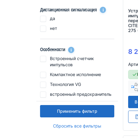
i
Дистанционная cигнализация
Устр
имп
да
пер
CITE
нет
275 
i
Особенности
8 
Встроенный счетчик
Арти
импульсов
Компактное исполнение
Технология VG
Д
С
встроенный предохранитель
В
Применить фильтр
Сбросить все фильтры