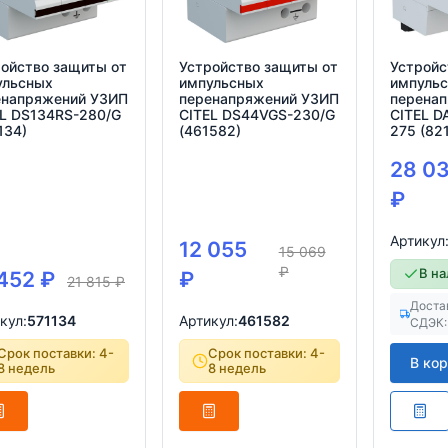
ойство защиты от
Устройство защиты от
Устройс
ульсных
импульсных
импуль
енапряжений УЗИП
перенапряжений УЗИП
перена
EL DS134RS-280/G
CITEL DS44VGS-230/G
CITEL D
134)
(461582)
275 (82
28 0
₽
Артикул
12 055
15 069
₽
В н
 452
₽
₽
21 815
₽
Доста
кул:
571134
Артикул:
461582
СДЭК:
Срок поставки: 4-
Срок поставки: 4-
В ко
8 недель
8 недель