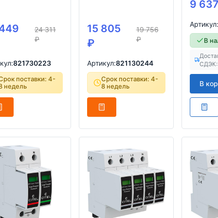
9 63
Артикул
 449
15 805
24 311
19 756
₽
₽
В н
₽
Доста
кул:
821730223
Артикул:
821130244
СДЭК:
Срок поставки: 4-
Срок поставки: 4-
В ко
8 недель
8 недель