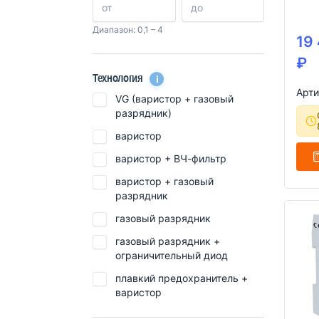
Диапазон: 0,1 – 4
19
₽
i
Технология
Арти
VG (варистор + газовый
разрядник)
варистор
варистор + ВЧ-фильтр
варистор + газовый
разрядник
газовый разрядник
газовый разрядник +
ограничительный диод
плавкий предохранитель +
варистор