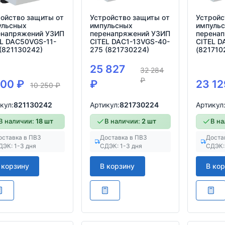
ойство защиты от
Устройство защиты от
Устройс
ульсных
импульсных
импуль
енапряжений УЗИП
перенапряжений УЗИП
перена
L DAC50VGS-11-
CITEL DAC1-13VGS-40-
CITEL D
(821130242)
275 (821730224)
(821710
25 827
32 284
₽
200
₽
₽
23 1
10 250
₽
кул:
821130242
Артикул:
821730224
Артикул
В наличии:
18 шт
В наличии:
2 шт
В н
оставка в ПВЗ
Доставка в ПВЗ
Доста
ДЭК: 1-3 дня
СДЭК: 1-3 дня
СДЭК:
 корзину
В корзину
В ко