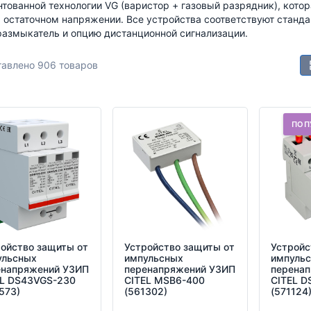
нтованной технологии VG (варистор + газовый разрядник), кото
 остаточном напряжении. Все устройства соответствуют станда
азмыкатель и опцию дистанционной сигнализации.
авлено 906 товаров
ПОП
ойство защиты от
Устройство защиты от
Устройс
ульсных
импульсных
импуль
енапряжений УЗИП
перенапряжений УЗИП
перена
EL DS43VGS-230
CITEL MSB6-400
CITEL D
573)
(561302)
(571124