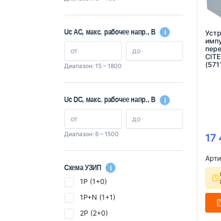
i
Uc AC, макс. рабочее напр., В
Устр
имп
пер
CIT
(571
Диапазон: 15 – 1800
i
Uc DC, макс. рабочее напр., В
Диапазон: 6 – 1500
17
Арти
i
Схема УЗИП
1P (1+0)
1P+N (1+1)
2P (2+0)