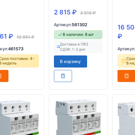
2 815
₽
3 519
₽
Артикул:
561302
16 50
В наличии:
6 шт
761
₽
₽
10 951
₽
Доставка в ПВЗ
кул:
461573
Артикул
СДЭК: 1-3 дня
Срок поставки: 4-
Срок
В корзину
8 недель
8 не