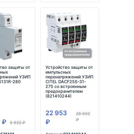
тво защиты от
Устройство защиты от
сных
импульсных
пряжений УЗИП
перенапряжений УЗИП
S131R-280
CITEL DACF25S-31-
275 со встроенным
предохранителем
(821410244)
22 953
28 692
₽
7
₽
₽
5 622
₽