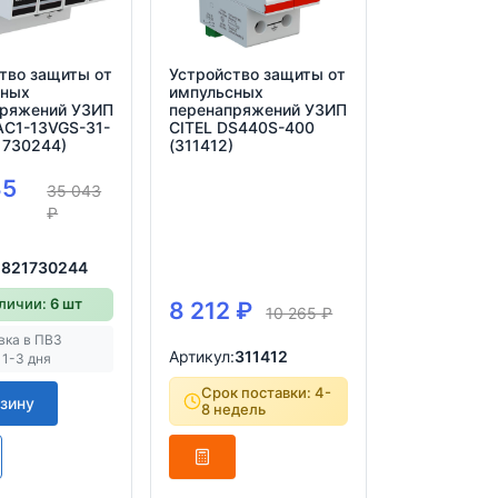
тво защиты от
Устройство защиты от
сных
импульсных
пряжений УЗИП
перенапряжений УЗИП
AC1-13VGS-31-
CITEL DS440S-400
1730244)
(311412)
35
35 043
₽
:
821730244
аличии:
6 шт
8 212
₽
10 265
₽
вка в ПВЗ
Артикул:
311412
 1-3 дня
Срок поставки: 4-
рзину
8 недель