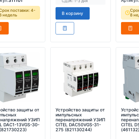
кул:
311101
Артикул
СДЭК: 1-3 дня
Срок поставки: 4-
Срок
В корзину
8 недель
8 не
ойство защиты от
Устройство защиты от
Устройс
ульсных
импульсных
импуль
енапряжений УЗИП
перенапряжений УЗИП
перена
L DAC1-13VGS-30-
CITEL DAC50VGS-31-
CITEL D
(821730223)
275 (821130244)
(461132