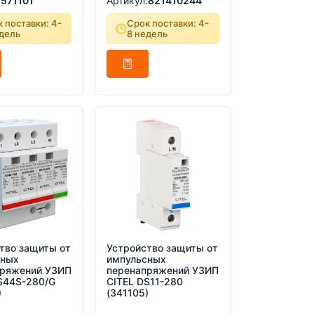
:
571101
Артикул:
821410244
 поставки: 4-
Срок поставки: 4-
дель
8 недель
тво защиты от
Устройство защиты от
сных
импульсных
пряжений УЗИП
перенапряжений УЗИП
S44S-280/G
CITEL DS11-280
)
(341105)