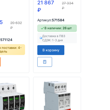
21 867
27 334
₽
₽
Артикул:
571584
5
20 632
₽
В наличии:
26 шт
Доставка в ПВЗ
:
571124
СДЭК: 1-3 дня
 поставки: 4-
В корзину
дель