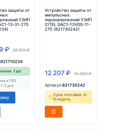
тво защиты от
Устройство защиты от
сных
импульсных
пряжений УЗИП
перенапряжений УЗИП
AC1-13-31-275
CITEL DAC1-13VGS-11-
234)
275 (821730242)
29
₽
28 911
₽
:
821710234
аличии:
1 шт
12 207
₽
15 259
₽
вка в ПВЗ
Артикул:
821730242
 1-3 дня
Срок поставки: 4-
рзину
8 недель