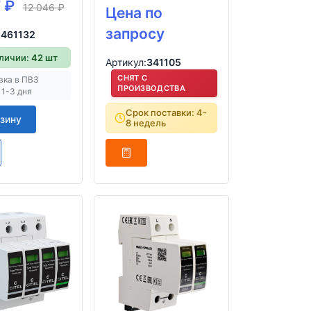
7
₽
12 046
₽
Цена по
запросу
:
461132
аличии:
42 шт
Артикул:
341105
СНЯТ С
вка в ПВЗ
ПРОИЗВОДСТВА
 1-3 дня
Срок поставки: 4-
рзину
8 недель