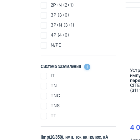
2P+N (2+1)
3P (3+0)
3P+N (3+1)
4P (4+0)
N/PE
i
Система заземления
Устр
имп
IT
пер
CIT
TN
(311
TNC
TNS
TT
4 
Iimp(10/350), имп. ток на полюс, кА