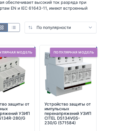
рая обеспечивает высокий ток разряда при
ртам EN и IEC 61643-11, имеют встроенный
УЛЯРНАЯ МОДЕЛЬ
ПОПУЛЯРНАЯ МОДЕЛЬ
тво защиты от
Устройство защиты от
сных
импульсных
пряжений УЗИП
перенапряжений УЗИП
S134R-280/G
CITEL DS134VGS-
)
230/G (571584)