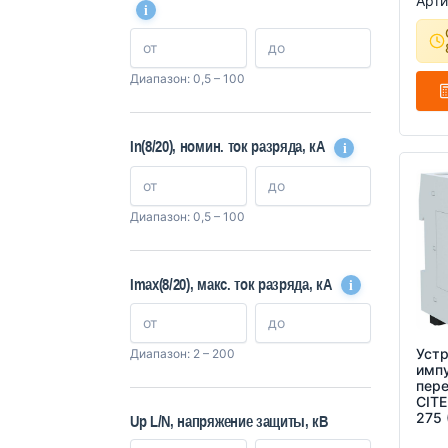
Арти
i
Диапазон: 0,5 – 100
i
In(8/20), номин. ток разряда, кА
Диапазон: 0,5 – 100
i
Imax(8/20), макс. ток разряда, кА
Устр
Диапазон: 2 – 200
имп
пер
CITE
275 
Up L/N, напряжение защиты, кВ