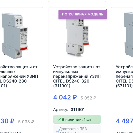
ПОПУЛЯРНАЯ МОДЕЛЬ
ойство защиты от
Устройство защиты от
Устройс
ульсных
импульсных
импуль
енапряжений УЗИП
перенапряжений УЗИП
перена
EL DS240-280
CITEL DS240-320
CITEL D
101)
(311901)
(571101)
4 042
₽
5 052
₽
Артикул:
311901
В наличии:
1 шт
030
₽
4 49
5 038
₽
Доставка в ПВЗ