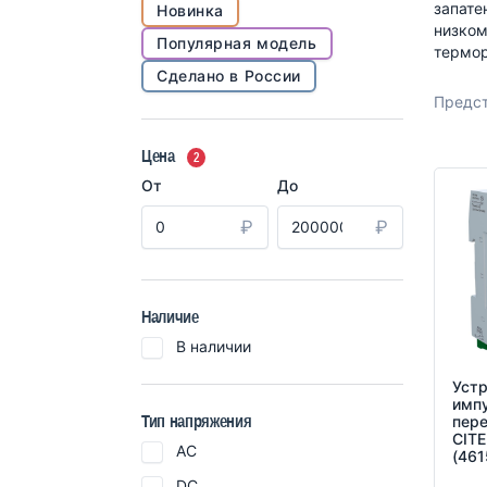
запате
Новинка
низком
Популярная модель
термор
Сделано в России
Предст
Цена
2
От
До
₽
₽
Наличие
В наличии
Устр
имп
Тип напряжения
пер
CIT
AC
(461
DC