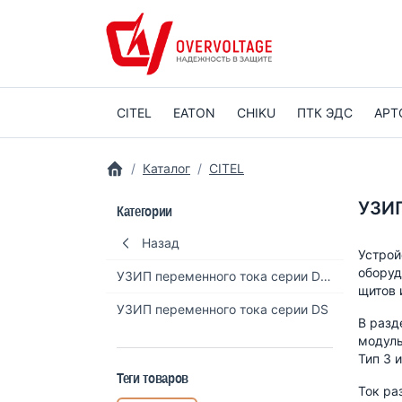
CITEL
EATON
CHIKU
ПТК ЭДС
АРТ
Каталог
CITEL
УЗИП
Категории
Назад
Устрой
оборуд
УЗИП переменного тока серии DAC
щитов 
УЗИП переменного тока серии DS
В разд
модуль
Тип 3 
Теги товаров
Ток ра