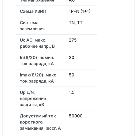
Схема УЗИП
1P+N (1+1)
Система
TN, TT
заземления
Uc AC, макс.
275
рабочее напр., В
In(8/20), номин.
20
ток разряда, кА
Imax(8/20), макс.
50
ток разряда, кА
Up L/N,
1.5
напряжение
защиты, кВ
Допустимый ток
50000
короткого
замыкания, Isccr, А