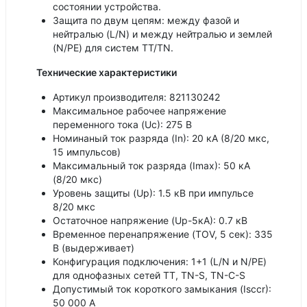
состоянии устройства.
Защита по двум цепям: между фазой и
нейтралью (L/N) и между нейтралью и землей
(N/PE) для систем TT/TN.
Технические характеристики
Артикул производителя: 821130242
Максимальное рабочее напряжение
переменного тока (Uc): 275 В
Номинаный ток разряда (In): 20 кА (8/20 мкс,
15 импульсов)
Максимальный ток разряда (Imax): 50 кА
(8/20 мкс)
Уровень защиты (Up): 1.5 кВ при импульсе
8/20 мкс
Остаточное напряжение (Up-5кА): 0.7 кВ
Временное перенапряжение (TOV, 5 сек): 335
В (выдерживает)
Конфигурация подключения: 1+1 (L/N и N/PE)
для однофазных сетей TT, TN-S, TN-C-S
Допустимый ток короткого замыкания (Isccr):
50 000 A