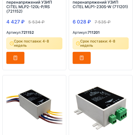
перенапряжений УЗИП
перенапряжений УЗИП
CITEL MLP2-120L-P/RS
CITEL MLP1-230S-W (711201)
(721152)
4 427
₽
6 028
₽
5 534
₽
7 535
₽
Артикул:
721152
Артикул:
711201
Срок поставки: 4-8
Срок поставки: 4-8
недель
недель