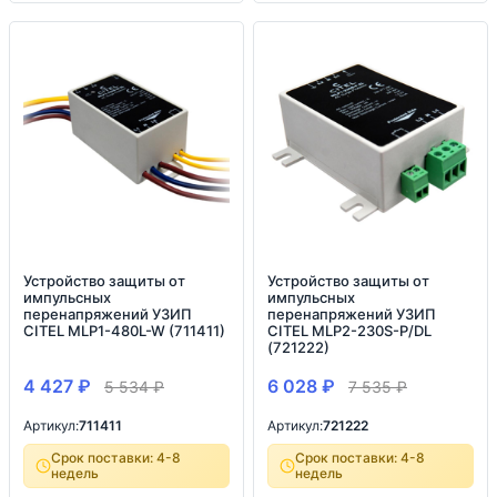
Устройство защиты от
Устройство защиты от
импульсных
импульсных
перенапряжений УЗИП
перенапряжений УЗИП
CITEL MLP1-480L-W (711411)
CITEL MLP2-230S-P/DL
(721222)
4 427
₽
6 028
₽
5 534
₽
7 535
₽
Артикул:
711411
Артикул:
721222
Срок поставки: 4-8
Срок поставки: 4-8
недель
недель