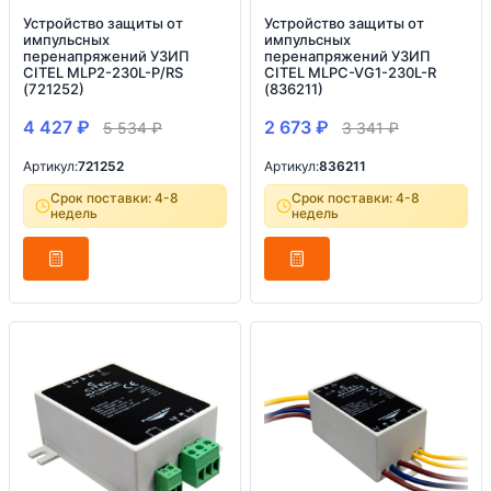
Устройство защиты от
Устройство защиты от
импульсных
импульсных
перенапряжений УЗИП
перенапряжений УЗИП
CITEL MLP2-230L-P/RS
CITEL MLPC-VG1-230L-R
(721252)
(836211)
4 427
₽
2 673
₽
5 534
₽
3 341
₽
Артикул:
721252
Артикул:
836211
Срок поставки: 4-8
Срок поставки: 4-8
недель
недель