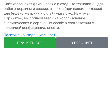
обязательной ссылкой на источник: overvoltage.ru
Сайт использует файлы cookie и сходные технологии: для
работы корзины и сессии, а также (при вашем согласии)
Товары: устройства защиты от импульсных перенапряжений
для Яндекс.Метрики и онлайн-чата Jivo. Нажимая
и ограничители импульсных перенапряжений, устройства
«Принять», вы соглашаетесь на использование
безопасного отключения, разрядники, варисторы,
аналитических и сервисных cookie в соответствии с
аксессуары и сменные запасные части, модульное
политикой конфиденциальности.
коммутационное оборудование.
Политика конфиденциальности
Политика конфиденциальности
ПРИНЯТЬ ВСЕ
ОТКЛОНИТЬ
Пользовательское соглашение
Реквизиты
АО «АРТСИ ВОСТОК»
ИНН 9705226701 КПП 770501001
ОГРН 1247700438083
Р/с 40702810324460001790 БИК 044525411
Филиал "Центральный" Банка ВТБ (ПАО)
sales@overvoltage.ru
+7 800 234 05 11
+7 499 213 39 20