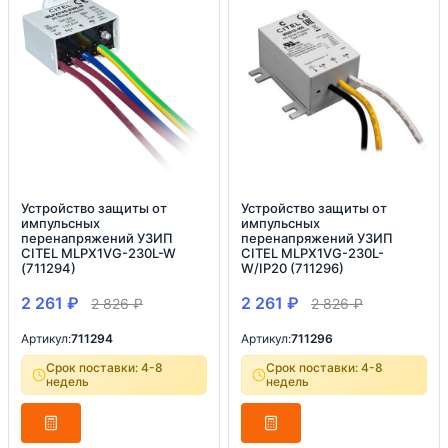
Устройство защиты от
Устройство защиты от
импульсных
импульсных
перенапряжений УЗИП
перенапряжений УЗИП
CITEL MLPX1VG-230L-W
CITEL MLPX1VG-230L-
(711294)
W/IP20 (711296)
2 261
₽
2 261
₽
2 826
₽
2 826
₽
Артикул:
711294
Артикул:
711296
Срок поставки: 4-8
Срок поставки: 4-8
недель
недель