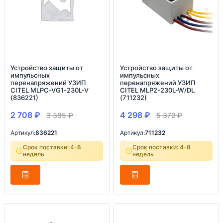
Устройство защиты от
Устройство защиты от
импульсных
импульсных
перенапряжений УЗИП
перенапряжений УЗИП
CITEL MLPC-VG1-230L-V
CITEL MLP2-230L-W/DL
(836221)
(711232)
2 708
₽
4 298
₽
3 385
₽
5 372
₽
Артикул:
836221
Артикул:
711232
Срок поставки: 4-8
Срок поставки: 4-8
недель
недель