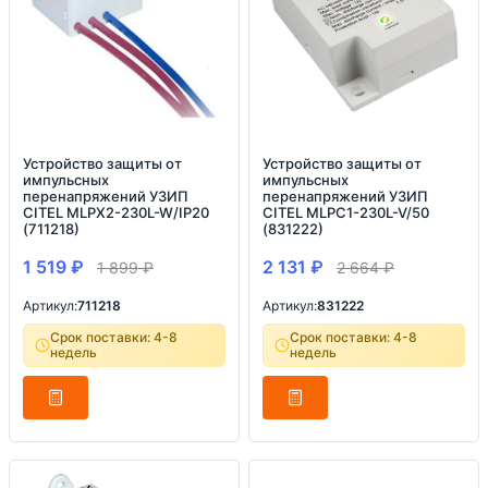
Устройство защиты от
Устройство защиты от
импульсных
импульсных
перенапряжений УЗИП
перенапряжений УЗИП
CITEL MLPX2-230L-W/IP20
CITEL MLPC1-230L-V/50
(711218)
(831222)
1 519
₽
2 131
₽
1 899
₽
2 664
₽
Артикул:
711218
Артикул:
831222
Срок поставки: 4-8
Срок поставки: 4-8
недель
недель