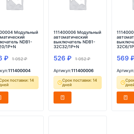
400004 Модульный
111400006 Модульный
1114000
оматический
автоматический
автомат
лючатель NDB1-
выключатель NDB1-
выключа
20/1P+N
32C32/1P+N
32C6/1
6
₽
526
₽
569
1 052
₽
1 052
₽
кул:
111400004
Артикул:
111400006
Артикул
Срок поставки: 14
Срок поставки: 14
Срок
дней
дней
дне