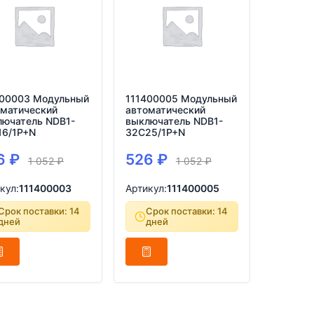
400003 Модульный
111400005 Модульный
оматический
автоматический
лючатель NDB1-
выключатель NDB1-
16/1P+N
32C25/1P+N
6
₽
526
₽
1 052
₽
1 052
₽
кул:
111400003
Артикул:
111400005
Срок поставки: 14
Срок поставки: 14
дней
дней