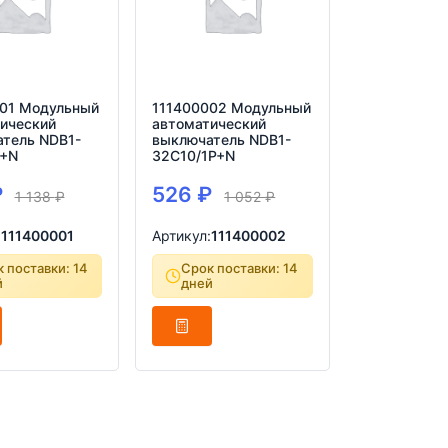
01 Модульный
111400002 Модульный
ический
автоматический
тель NDB1-
выключатель NDB1-
P+N
32C10/1P+N
₽
526
₽
1 138
₽
1 052
₽
:
111400001
Артикул:
111400002
 поставки: 14
Срок поставки: 14
й
дней