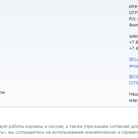
ИНН
ОГР
Р/с
Фил
sale
+7 
+7 
@Ov
акц
@Ci
CIT
ары
Наш
мар
 для работы корзины и сессии, а также (при вашем согласии) дл
ь», вы соглашаетесь на использование аналитических и сервисн