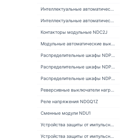
Интеллектуальные автоматические выключатели дифференциального тока NDB5EL-40 (6кА)
Интеллектуальные автоматические выключатели дифференциального тока NDB5EL-80 (6кА)
Контакторы модульные NDC2J
Модульные автоматические выключатели NDB2-63U 25кА
Распределительные шкафы NDP1A
Распределительные шкафы NDP3A
Распределительные шкафы NDP3T
Реверсивные выключатели нагрузки NDG1+NCJ1
Реле напряжения NDGQ1Z
Сменные модули NDU1
Устройства защиты от импульсных перенапряжений NDU1
Устройства защиты от импульсных перенапряжений NDU1-I