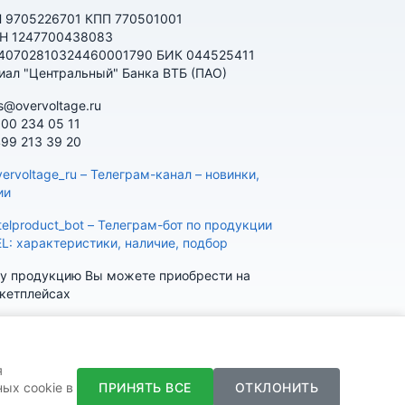
 9705226701 КПП 770501001
Н 1247700438083
 40702810324460001790 БИК 044525411
иал "Центральный" Банка ВТБ (ПАО)
s@overvoltage.ru
800 234 05 11
499 213 39 20
ervoltage_ru – Телеграм-канал – новинки,
ии
telproduct_bot – Телеграм-бот по продукции
EL: характеристики, наличие, подбор
у продукцию Вы можете приобрести на
кетплейсах
я
ПРИНЯТЬ ВСЕ
ОТКЛОНИТЬ
ых cookie в