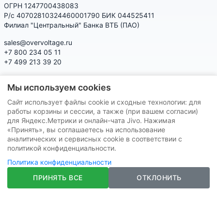
ОГРН 1247700438083
Р/с 40702810324460001790 БИК 044525411
Филиал "Центральный" Банка ВТБ (ПАО)
sales@overvoltage.ru
+7 800 234 05 11
+7 499 213 39 20
@Overvoltage_ru – Телеграм-канал – новинки, акции
Мы используем cookies
@Citelproduct_bot – Телеграм-бот по продукции CITEL:
Сайт использует файлы cookie и сходные технологии: для
характеристики, наличие, подбор
работы корзины и сессии, а также (при вашем согласии)
для Яндекс.Метрики и онлайн-чата Jivo. Нажимая
Нашу продукцию Вы можете приобрести на маркетплейсах
«Принять», вы соглашаетесь на использование
аналитических и сервисных cookie в соответствии с
политикой конфиденциальности.
Политика конфиденциальности
ПРИНЯТЬ ВСЕ
ОТКЛОНИТЬ
VK
Telegram