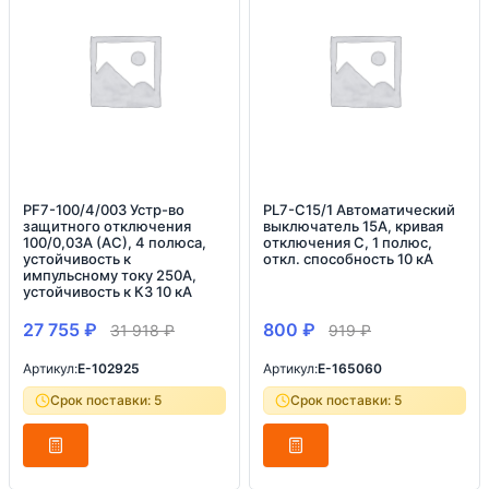
PF7-100/4/003 Устр-во
PL7-C15/1 Автоматический
защитного отключения
выключатель 15А, кривая
100/0,03А (АС), 4 полюса,
отключения С, 1 полюс,
устойчивость к
откл. способность 10 кА
импульсному току 250А,
устойчивость к КЗ 10 кА
27 755
₽
800
₽
31 918
₽
919
₽
Артикул:
E-102925
Артикул:
E-165060
Срок поставки: 5
Срок поставки: 5