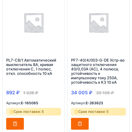
PL7-C8/1 Автоматический
PF7-40/4/003-G-DE Устр-во
выключатель 8А, кривая
защитного отключения
отключения С, 1 полюс,
40/0,03А (AC), 4 полюса,
откл. способность 10 кА
устойчивость к
импульсному току 250А,
устойчивость к КЗ 10 кА
892
₽
34 005
₽
1 026
₽
39 105
₽
Артикул:
E-165065
Артикул:
E-263623
Срок поставки: 5
Срок поставки: 5