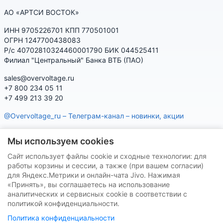
АО «АРТСИ ВОСТОК»
ИНН 9705226701 КПП 770501001
ОГРН 1247700438083
Р/с 40702810324460001790 БИК 044525411
Филиал "Центральный" Банка ВТБ (ПАО)
sales@overvoltage.ru
+7 800 234 05 11
+7 499 213 39 20
@Overvoltage_ru – Телеграм-канал – новинки, акции
@Citelproduct_bot – Телеграм-бот по продукции CITEL:
Мы используем cookies
характеристики, наличие, подбор
Сайт использует файлы cookie и сходные технологии: для
Нашу продукцию Вы можете приобрести на маркетплейсах
работы корзины и сессии, а также (при вашем согласии)
для Яндекс.Метрики и онлайн-чата Jivo. Нажимая
«Принять», вы соглашаетесь на использование
аналитических и сервисных cookie в соответствии с
политикой конфиденциальности.
Политика конфиденциальности