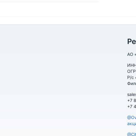
Р
АО 
ИНН
ОГР
Р/с
Фил
sale
+7 
+7 
@Ov
акц
@Ci