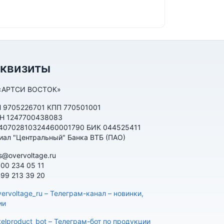
еквизиты
«АРТСИ ВОСТОК»
 9705226701 КПП 770501001
Н 1247700438083
 40702810324460001790 БИК 044525411
иал "Центральный" Банка ВТБ (ПАО)
s@overvoltage.ru
800 234 05 11
499 213 39 20
ervoltage_ru – Телеграм-канал – новинки,
ии
telproduct_bot – Телеграм-бот по продукции