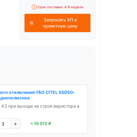
Срок поставки: 4-8 недель
Запросить КП и
проектную цену
ного отключения УБО CITEL SSD50-
, однополюсное
в КЗ при выходе из строя варистора в
+
= 16 015 ₽