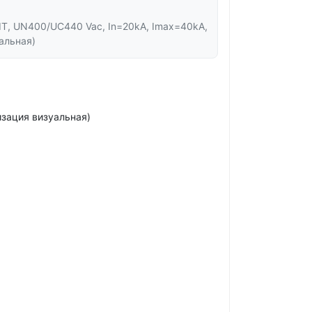
 IT, UN400/UC440 Vac, In=20kA, Imax=40kA,
альная)
изация визуальная)