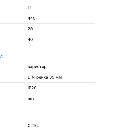
IT
440
20
40
И
варистор
DIN-рейка 35 мм
IP20
нет
CITEL