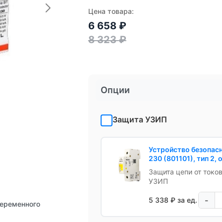
Цена товара:
6 658
₽
8 323
₽
Опции
Защита УЗИП
Устройство безопас
230 (801101), тип 2
Защита цепи от токо
УЗИП
-
5 338 ₽ за ед.
переменного