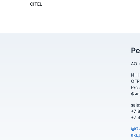
CITEL
Р
АО 
ИНН
ОГР
Р/с
Фил
sale
+7 
+7 
@Ov
акц