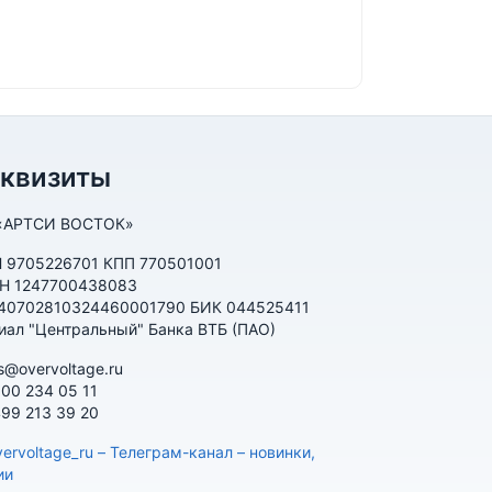
еквизиты
«АРТСИ ВОСТОК»
 9705226701 КПП 770501001
Н 1247700438083
 40702810324460001790 БИК 044525411
иал "Центральный" Банка ВТБ (ПАО)
s@overvoltage.ru
800 234 05 11
499 213 39 20
ervoltage_ru – Телеграм-канал – новинки,
ии