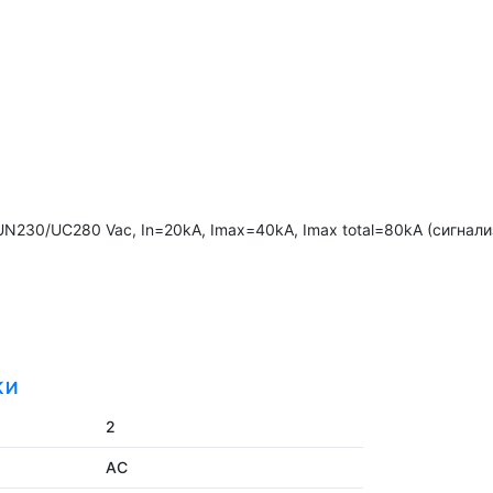
 UN230/UC280 Vac, In=20kA, Imax=40kA, Imax total=80kA (сигнал
КИ
2
AC