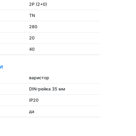
2P (2+0)
TN
280
20
40
И
варистор
DIN-рейка 35 мм
IP20
да