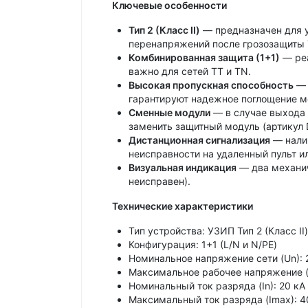
Ключевые особенности
Тип 2 (Класс II)
— предназначен для у
перенапряжений после грозозащиты Т
Комбинированная защита (1+1)
— реа
важно для сетей TT и TN.
Высокая пропускная способность
— 
гарантируют надежное поглощение 
Сменные модули
— в случае выхода 
заменить защитный модуль (артикул 
Дистанционная сигнализация
— налич
неисправности на удаленный пульт и
Визуальная индикация
— два механич
неисправен).
Технические характеристики
Тип устройства: УЗИП Тип 2 (Класс II)
Конфигурация: 1+1 (L/N и N/PE)
Номинальное напряжение сети (Un): 
Максимальное рабочее напряжение (
Номинальный ток разряда (In): 20 кА 
Максимальный ток разряда (Imax): 40