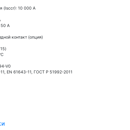
(Isccr): 10 000 A
A
 50 A
дной контакт (опция)
15)
°C
94-V0
11, EN 61643-11, ГОСТ Р 51992-2011
КИ