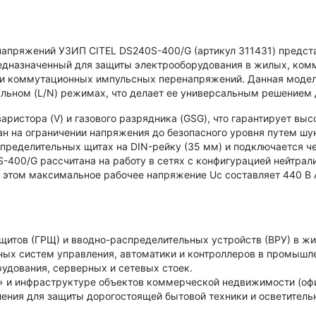
напряжений УЗИП CITEL DS240S-400/G (артикул 311431) предст
редназначенный для защиты электрооборудования в жилых, ко
 и коммутационных импульсных перенапряжений. Данная модел
иальном (L/N) режимах, что делает ее универсальным решением
аристора (V) и газового разрядника (GSG), что гарантирует вы
н на ограничении напряжения до безопасного уровня путем шу
пределительных щитах на DIN-рейку (35 мм) и подключается че
S-400/G рассчитана на работу в сетях с конфигурацией нейтрал
этом максимальное рабочее напряжение Uc составляет 440 В AC
щитов (ГРЩ) и вводно-распределительных устройств (ВРУ) в ж
ных систем управления, автоматики и контроллеров в промышл
удования, серверных и сетевых стоек.
 и инфраструктуре объектов коммерческой недвижимости (офи
ления для защиты дорогостоящей бытовой техники и осветитель