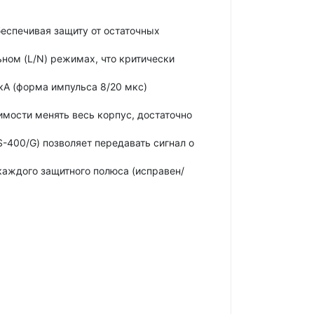
беспечивая защиту от остаточных
ьном (L/N) режимах, что критически
кА (форма импульса 8/20 мкс)
имости менять весь корпус, достаточно
-400/G) позволяет передавать сигнал о
каждого защитного полюса (исправен/