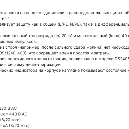
становки на вводе в здание или в распределительных щитах, о
ип 1.
лизует защиту как в общем (L/PE, N/PE), так и в дифференциал
номинальный ток разряда (In) 20 кА и максимальный (Imax) 40 
мощных импульсов.
из строя (например, после сильного удара молнии) нет необход
DSM240-400), что сокращает время простоя и затраты.
ие перекидного контакта (опция, реализована в модели DS240S
ли в систему диспетчеризации.
еских индикатора на корпусе наглядно показывают состояние 
230 В AC
Uc): 440 В AC
(8/20 мкс)
 кА (8/20 мкс)