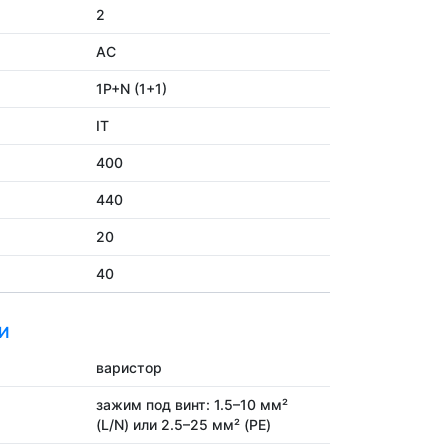
2
AC
1P+N (1+1)
IT
400
440
20
40
И
варистор
зажим под винт: 1.5–10 мм²
(L/N) или 2.5–25 мм² (PE)