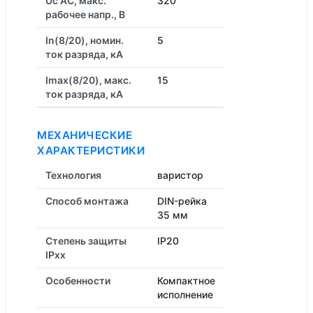
Uc AC, макс.
320
рабочее напр., В
In(8/20), номин.
5
ток разряда, кА
Imax(8/20), макс.
15
ток разряда, кА
МЕХАНИЧЕСКИЕ
ХАРАКТЕРИСТИКИ
Технология
варистор
Способ монтажа
DIN-рейка
35 мм
Степень защиты
IP20
IPxx
Особенности
Компактное
исполнение