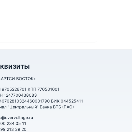
еквизиты
«АРТСИ ВОСТОК»
 9705226701 КПП 770501001
Н 1247700438083
 40702810324460001790 БИК 044525411
иал "Центральный" Банка ВТБ (ПАО)
s@overvoltage.ru
800 234 05 11
499 213 39 20