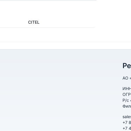
CITEL
Р
АО 
ИНН
ОГР
Р/с
Фил
sale
+7 
+7 