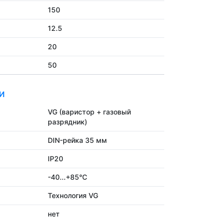
150
12.5
20
50
И
VG (варистор + газовый
разрядник)
DIN-рейка 35 мм
IP20
-40...+85°C
Технология VG
нет