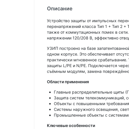
Описание
Устройство защиты от импульсных пере
перенапряжений класса Тип 1 + Тип 2 +
также от коммутационных помех в сети.
напряжении 120/208 В, эффективно отвод
УЗИП построено на базе запатентованной
одном корпусе. Это обеспечивает отсут
практически мгновенное срабатывание. 
защиты L/PE и N/PE. Подключается чере
съёмным модулям, замена повреждённог
Области применения
Главные распределительные щиты (Г
Защита систем телекоммуникаций, с
Объекты с повышенными требованиям
Системы наружного освещения, све
Промышленные объекты с системами
Ключевые особенности