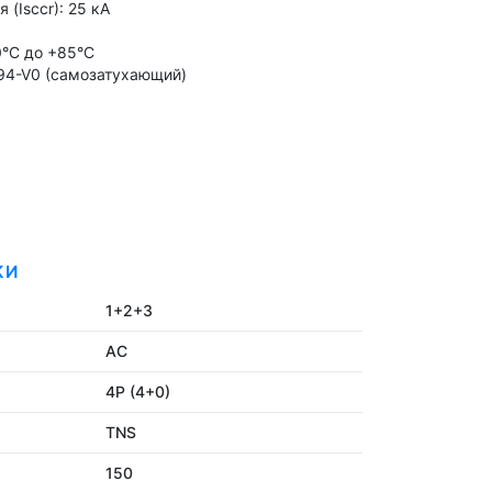
(Isccr): 25 кА
0°C до +85°C
94-V0 (самозатухающий)
КИ
1+2+3
AC
4P (4+0)
TNS
150