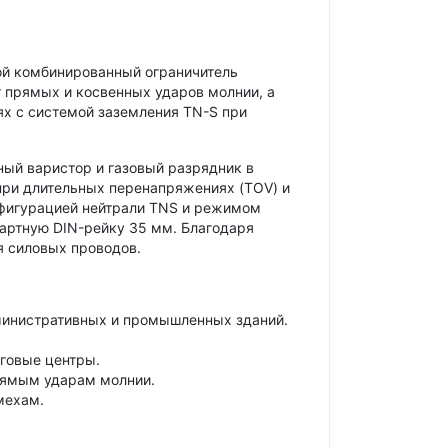
ой комбинированный ограничитель
т прямых и косвенных ударов молнии, а
ях с системой заземления TN-S при
ный варистор и газовый разрядник в
при длительных перенапряжениях (TOV) и
онфигурацией нейтрали TNS и режимом
дартную DIN-рейку 35 мм. Благодаря
я силовых проводов.
министративных и промышленных зданий.
говые центры.
рямым ударам молнии.
мехам.