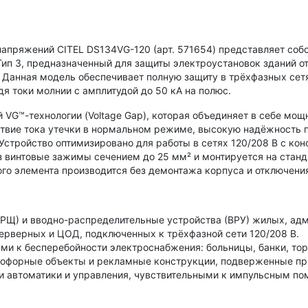
напряжений CITEL DS134VG-120 (арт. 571654) представляет соб
 Тип 3, предназначенный для защиты электроустановок зданий о
 Данная модель обеспечивает полную защиту в трёхфазных сет
я токи молнии с амплитудой до 50 кА на полюс.
 VG™-технологии (Voltage Gap), которая объединяет в себе мощ
ствие тока утечки в нормальном режиме, высокую надёжность 
Устройство оптимизировано для работы в сетях 120/208 В с к
з винтовые зажимы сечением до 25 мм² и монтируется на стан
о элемента производится без демонтажа корпуса и отключени
РЩ) и вводно-распределительные устройства (ВРУ) жилых, ад
ерверных и ЦОД, подключенных к трёхфазной сети 120/208 В.
и к бесперебойности электроснабжения: больницы, банки, тор
тофорные объекты и рекламные конструкции, подверженные п
 автоматики и управления, чувствительными к импульсным по