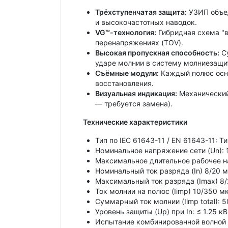
Трёхступенчатая защита:
УЗИП объед
и высокочастотных наводок.
VG™-технология:
Гибридная схема "в
перенапряжениях (TOV).
Высокая пропускная способность:
Су
ударе молнии в систему молниезащи
Съёмные модули:
Каждый полюс осн
восстановления.
Визуальная индикация:
Механический
— требуется замена).
Технические характеристики
Тип по IEC 61643-11 / EN 61643-11: Ти
Номинальное напряжение сети (Un): 1
Максимальное длительное рабочее на
Номинальный ток разряда (In) 8/20 м
Максимальный ток разряда (Imax) 8/
Ток молнии на полюс (Iimp) 10/350 мк
Суммарный ток молнии (Iimp total): 5
Уровень защиты (Up) при In: ≤ 1.25 кВ
Испытание комбинированной волной (U