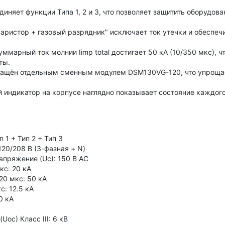
иняет функции Типа 1, 2 и 3, что позволяет защитить оборудов
аристор + газовый разрядник" исключает ток утечки и обеспеч
ммарный ток молнии Iimp total достигает 50 кА (10/350 мкс), 
ты.
ащён отдельным сменным модулем DSM130VG-120, что упрощае
 индикатор на корпусе наглядно показывает состояние каждог
п 1 + Тип 2 + Тип 3
20/208 В (3-фазная + N)
пряжение (Uc): 150 В AC
кс: 20 кА
20 мкс: 50 кА
с: 12.5 кА
0 кА
oc) Класс III: 6 кВ