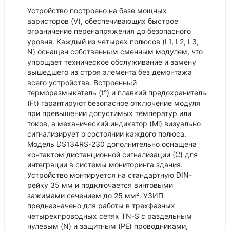
Устройство построено на базе мощных
варисторов (V), обеспечивающих быстрое
ограничение перенапряжения до безопасного
уровня. Каждый из четырех полюсов (L1, L2, L3,
N) оснащен собственным сменным модулем, что
упрощает техническое обслуживание и замену
вышедшего из строя элемента без демонтажа
всего устройства. Встроенный
терморазмыкатель (t°) и плавкий предохранитель
(Ft) гарантируют безопасное отключение модуля
при превышении допустимых температур или
токов, а механический индикатор (Mi) визуально
сигнализирует о состоянии каждого полюса.
Модель DS134RS-230 дополнительно оснащена
контактом дистанционной сигнализации (C) для
интеграции в системы мониторинга здания.
Устройство монтируется на стандартную DIN-
рейку 35 мм и подключается винтовыми
зажимами сечением до 25 мм². УЗИП
предназначено для работы в трехфазных
четырехпроводных сетях TN-S с раздельным
нулевым (N) и защитным (PE) проводниками,