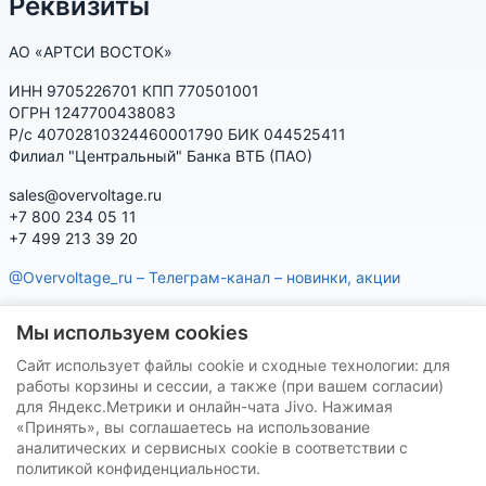
Реквизиты
АО «АРТСИ ВОСТОК»
ИНН 9705226701 КПП 770501001
ОГРН 1247700438083
Р/с 40702810324460001790 БИК 044525411
Филиал "Центральный" Банка ВТБ (ПАО)
sales@overvoltage.ru
+7 800 234 05 11
+7 499 213 39 20
@Overvoltage_ru – Телеграм-канал – новинки, акции
@Citelproduct_bot – Телеграм-бот по продукции CITEL:
Мы используем cookies
характеристики, наличие, подбор
Сайт использует файлы cookie и сходные технологии: для
Нашу продукцию Вы можете приобрести на маркетплейсах
работы корзины и сессии, а также (при вашем согласии)
для Яндекс.Метрики и онлайн-чата Jivo. Нажимая
«Принять», вы соглашаетесь на использование
аналитических и сервисных cookie в соответствии с
политикой конфиденциальности.