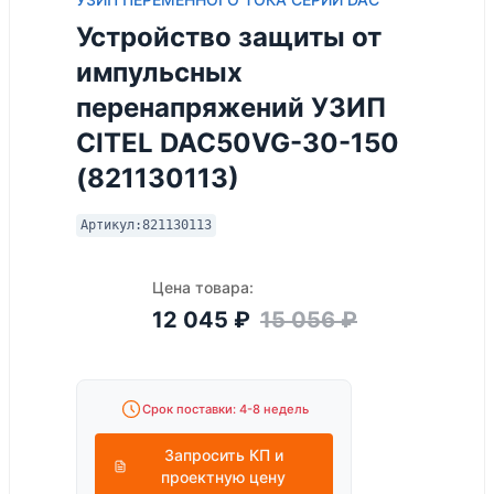
Устройство защиты от
импульсных
перенапряжений УЗИП
CITEL DAC50VG-30-150
(821130113)
Артикул:
821130113
Цена товара:
12 045
₽
15 056
₽
Срок поставки: 4-8 недель
Запросить КП и
проектную цену