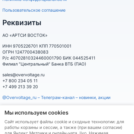
Пользовательское соглашение
Реквизиты
АО «АРТСИ ВОСТОК»
ИНН 9705226701 КПП 770501001
ОГРН 1247700438083
Р/с 40702810324460001790 БИК 044525411
Филиал "Центральный" Банка ВТБ (ПАО)
sales@overvoltage.ru
+7 800 234 05 11
+7 499 213 39 20
@Overvoltage_ru – Телеграм-канал – новинки, акции
@Citelproduct_bot – Телеграм-бот по продукции CITEL:
Мы используем cookies
характеристики, наличие, подбор
Сайт использует файлы cookie и сходные технологии: для
Нашу продукцию Вы можете приобрести на маркетплейсах
работы корзины и сессии, а также (при вашем согласии)
для Яндекс.Метрики и онлайн-чата Jivo. Нажимая