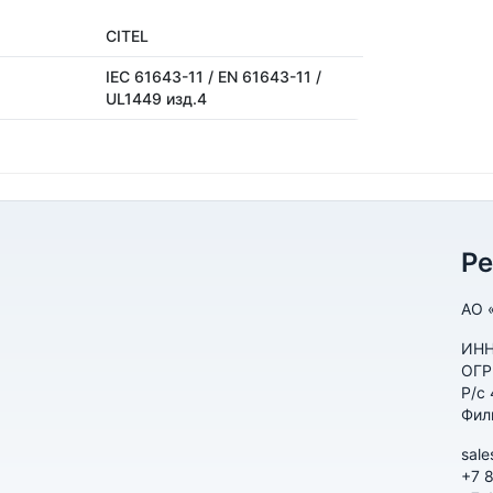
CITEL
IEC 61643-11 / EN 61643-11 /
UL1449 изд.4
Р
АО 
ИНН
ОГР
Р/с
Фил
sale
+7 