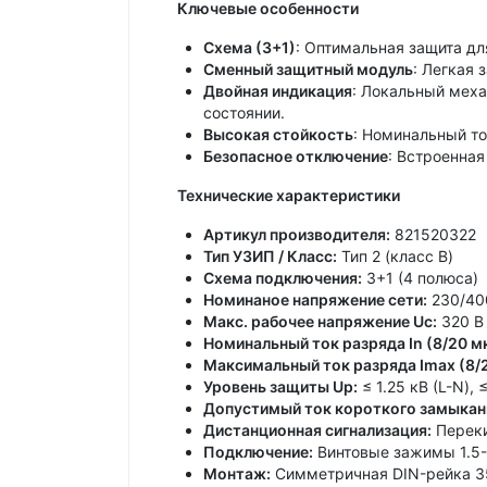
Ключевые особенности
Схема (3+1)
: Оптимальная защита дл
Сменный защитный модуль
: Легкая
Двойная индикация
: Локальный меха
состоянии.
Высокая стойкость
: Номинальный то
Безопасное отключение
: Встроенная
Технические характеристики
Артикул производителя:
821520322
Тип УЗИП / Класс:
Тип 2 (класс B)
Схема подключения:
3+1 (4 полюса)
Номинаное напряжение сети:
230/400
Макс. рабочее напряжение Uc:
320 В 
Номинальный ток разряда In (8/20 мк
Максимальный ток разряда Imax (8/2
Уровень защиты Up:
≤ 1.25 кВ (L-N), 
Допустимый ток короткого замыкани
Дистанционная сигнализация:
Перекид
Подключение:
Винтовые зажимы 1.5-1
Монтаж:
Симметричная DIN-рейка 35