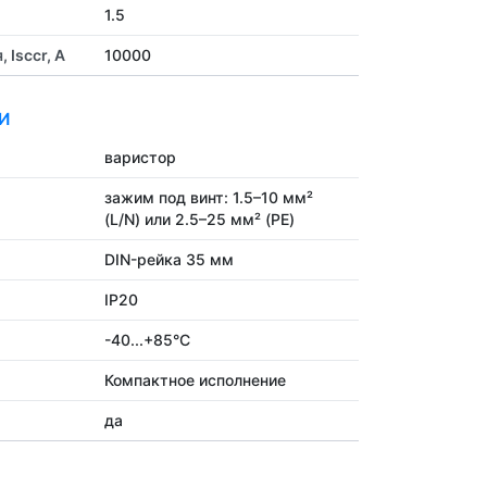
1.5
Isccr, А
10000
И
варистор
зажим под винт: 1.5–10 мм²
(L/N) или 2.5–25 мм² (PE)
DIN-рейка 35 мм
IP20
-40...+85°C
Компактное исполнение
да