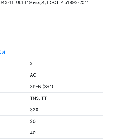
643-11, UL1449 изд.4, ГОСТ Р 51992-2011
КИ
2
AC
3P+N (3+1)
TNS, TT
320
20
40