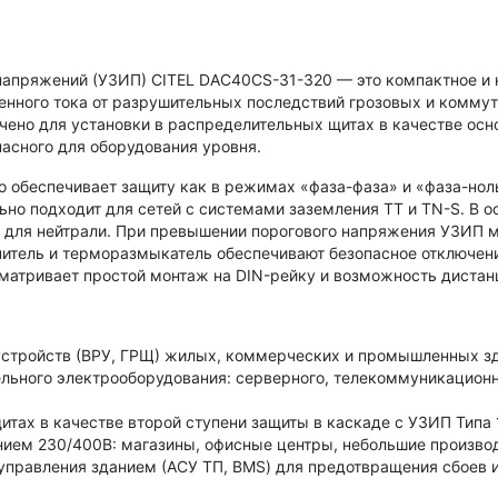
напряжений (УЗИП) CITEL DAC40CS-31-320 — это компактное и
енного тока от разрушительных последствий грозовых и комму
начено для установки в распределительных щитах в качестве ос
асного для оборудования уровня.
что обеспечивает защиту как в режимах «фаза-фаза» и «фаза-но
ьно подходит для сетей с системами заземления TT и TN-S. В
) для нейтрали. При превышении порогового напряжения УЗИП м
итель и терморазмыкатель обеспечивают безопасное отключение
матривает простой монтаж на DIN-рейку и возможность дистанц
стройств (ВРУ, ГРЩ) жилых, коммерческих и промышленных зд
ельного электрооборудования: серверного, телекоммуникацион
итах в качестве второй ступени защиты в каскаде с УЗИП Типа 
нием 230/400В: магазины, офисные центры, небольшие производ
управления зданием (АСУ ТП, BMS) для предотвращения сбоев из