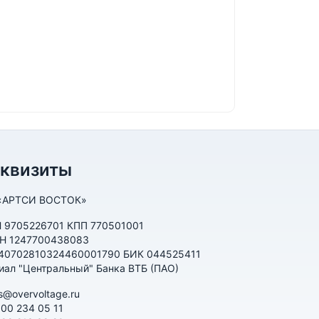
еквизиты
«АРТСИ ВОСТОК»
 9705226701 КПП 770501001
Н 1247700438083
 40702810324460001790 БИК 044525411
иал "Центральный" Банка ВТБ (ПАО)
s@overvoltage.ru
800 234 05 11