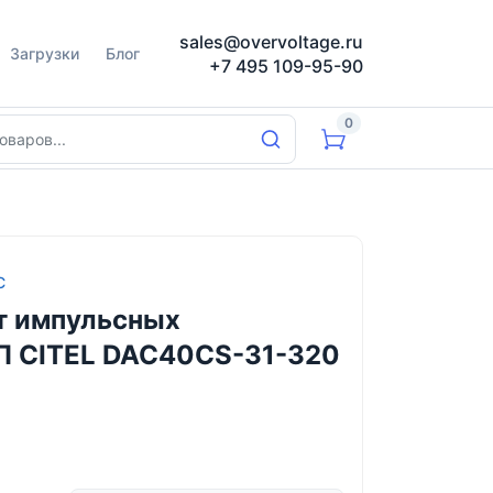
sales@overvoltage.ru
Загрузки
Блог
+7 495 109-95-90
0
C
т импульсных
П CITEL DAC40CS-31-320