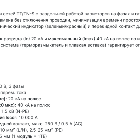
я сетей TT/TN-S с раздельной работой варисторов на фазах и га
 замена без отключения проводки, минимизация времени простоя
нический индикатор (зеленый/красный) и перекидной контакт д
к разряда (In) 20 кА и максимальный (Imax) 40 кА на полюс по 
 система (терморазмыкатель и плавкая вставка) гарантирует о
 В, 3 фазы
перем. тока
с):
20 кА на полюс
0 мкс):
40 кА на полюс
≤ 1.5 кВ (N-PE)
я Isccr:
10 000 А
ной контакт, макс. 250 В / 0.5 А (AC)
0 мм² (L/N), 2.5-25 мм² (PE)
 мм (1 модуль = 1TE)