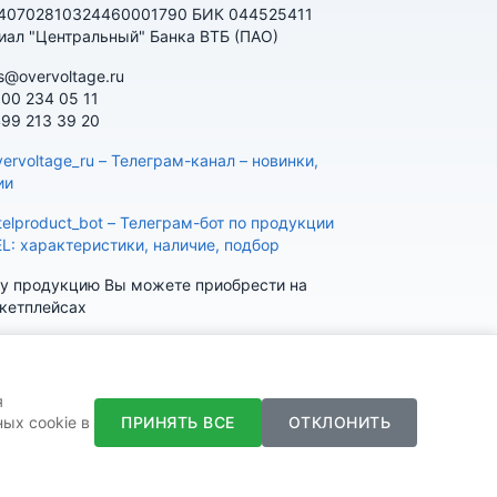
 40702810324460001790 БИК 044525411
иал "Центральный" Банка ВТБ (ПАО)
s@overvoltage.ru
800 234 05 11
499 213 39 20
ervoltage_ru – Телеграм-канал – новинки,
ии
telproduct_bot – Телеграм-бот по продукции
EL: характеристики, наличие, подбор
у продукцию Вы можете приобрести на
кетплейсах
я
ПРИНЯТЬ ВСЕ
ОТКЛОНИТЬ
ых cookie в
K
Telegram