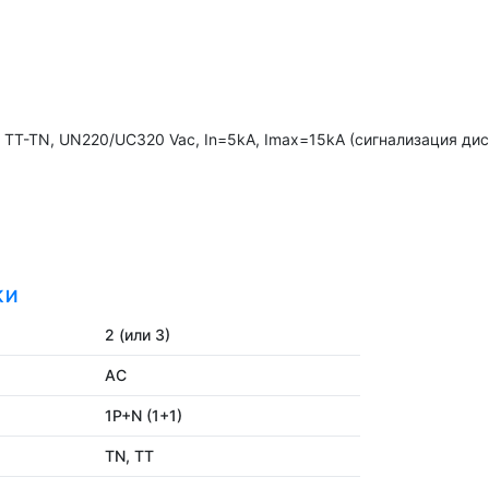
а, TT-TN, UN220/UC320 Vac, In=5kA, Imax=15kA (сигнализация ди
КИ
2 (или 3)
AC
1P+N (1+1)
TN, TT