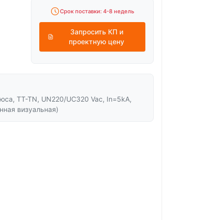
Срок поставки: 4-8 недель
Запросить КП и
проектную цену
люса, TT-TN, UN220/UC320 Vac, In=5kA,
нная визуальная)