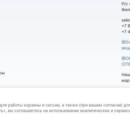
Р/с
Фил
sale
+7 
+7 
@Ov
акц
@Ci
CIT
ары
Наш
мар
 для работы корзины и сессии, а также (при вашем согласии) дл
ь», вы соглашаетесь на использование аналитических и сервисн
V