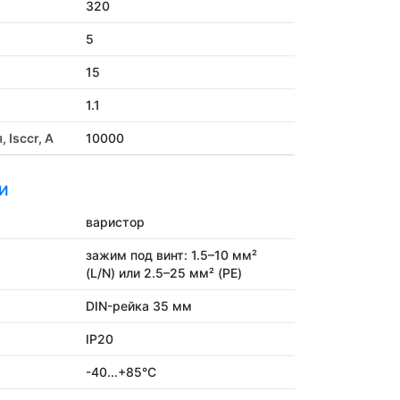
320
5
15
1.1
Isccr, А
10000
И
варистор
зажим под винт: 1.5–10 мм²
(L/N) или 2.5–25 мм² (PE)
DIN-рейка 35 мм
IP20
-40...+85°C