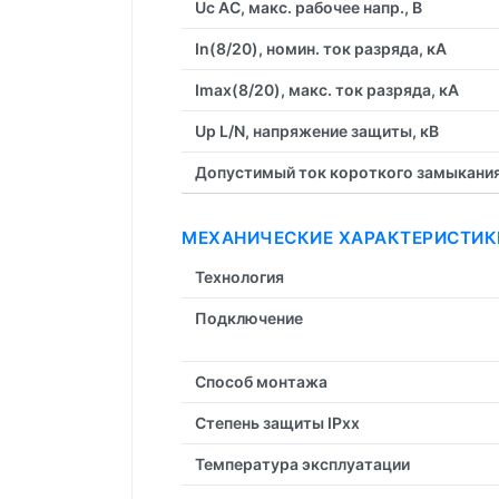
Uc AC, макс. рабочее напр., В
In(8/20), номин. ток разряда, кА
Imax(8/20), макс. ток разряда, кА
Up L/N, напряжение защиты, кВ
Допустимый ток короткого замыкания, 
МЕХАНИЧЕСКИЕ ХАРАКТЕРИСТИК
Технология
Подключение
Способ монтажа
Степень защиты IPxx
Температура эксплуатации