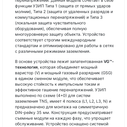
перенапряжений. Данная модель сочетает в себе
функции УЗИП Типа 1 (защита от прямых ударов
молнии), Типа 2 (защита от удаленных разрядов и
коммутационных перенапряжений) и Типа 3
(локальная защита чувствительного
оборудования), обеспечивая полную
многоуровневую защиту объекта. Устройство
соответствует строгим международным
стандартам и оптимизировано для работы в сетях
с различными режимами заземления.
В основе устройства лежит запатентованная
VG™-
технология
, которая объединяет мощный
варистор (V) и мощный газовый разрядник (GSG)
в едином сменном модуле, что обеспечивает
высокую стойкость к импульсным токам и
эффективное гашение перенапряжений. УЗИП
выполнено по схеме (4+0) для систем
заземления TNS, имеет 4 полюса (L1, L2, L3, N) и
предназначено для монтажа на симметричную
DIN-рейку 35 мм. Конструкция предусматривает
съемные модули на каждую фазу, что упрощает
обслуживание. Устройство оснащено системой