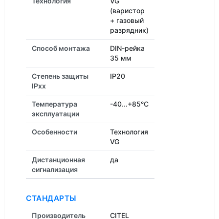
Технология
VG
(варистор
+ газовый
разрядник)
Способ монтажа
DIN-рейка
35 мм
Степень защиты
IP20
IPxx
Температура
-40...+85°C
эксплуатации
Особенности
Технология
VG
Дистанционная
да
cигнализация
СТАНДАРТЫ
Производитель
CITEL