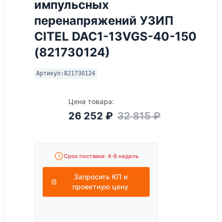
импульсных
перенапряжений УЗИП
CITEL DAC1-13VGS-40-150
(821730124)
Артикул:
821730124
Цена товара:
26 252
₽
32 815
₽
Срок поставки: 4-8 недель
Запросить КП и
проектную цену