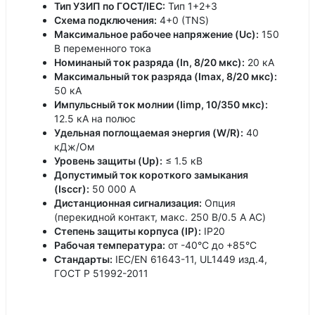
Тип УЗИП по ГОСТ/IEC:
Тип 1+2+3
Схема подключения:
4+0 (TNS)
Максимальное рабочее напряжение (Uc):
150
В переменного тока
Номинаный ток разряда (In, 8/20 мкс):
20 кА
Максимальный ток разряда (Imax, 8/20 мкс):
50 кА
Импульсный ток молнии (Iimp, 10/350 мкс):
12.5 кА на полюс
Удельная поглощаемая энергия (W/R):
40
кДж/Ом
Уровень защиты (Up):
≤ 1.5 кВ
Допустимый ток короткого замыкания
(Isccr):
50 000 A
Дистанционная сигнализация:
Опция
(перекидной контакт, макс. 250 В/0.5 A AC)
Степень защиты корпуса (IP):
IP20
Рабочая температура:
от -40°C до +85°C
Стандарты:
IEC/EN 61643-11, UL1449 изд.4,
ГОСТ Р 51992-2011