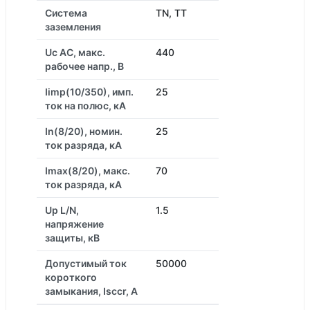
Система
TN, TT
заземления
Uc AC, макс.
440
рабочее напр., В
Iimp(10/350), имп.
25
ток на полюс, кА
In(8/20), номин.
25
ток разряда, кА
Imax(8/20), макс.
70
ток разряда, кА
Up L/N,
1.5
напряжение
защиты, кВ
Допустимый ток
50000
короткого
замыкания, Isccr, А