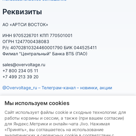
Реквизиты
АО «АРТСИ ВОСТОК»
ИНН 9705226701 КПП 770501001
ОГРН 1247700438083
Р/с 40702810324460001790 БИК 044525411
Филиал "Центральный" Банка ВТБ (ПАО)
sales@overvoltage.ru
+7 800 234 05 11
+7 499 213 39 20
@Overvoltage_ru – Телеграм-канал – новинки, акции
@Citelproduct_bot – Телеграм-бот по продукции CITEL:
Мы используем cookies
характеристики, наличие, подбор
Сайт использует файлы cookie и сходные технологии: для
Нашу продукцию Вы можете приобрести на маркетплейсах
работы корзины и сессии, а также (при вашем согласии)
для Яндекс.Метрики и онлайн-чата Jivo. Нажимая
«Принять», вы соглашаетесь на использование
аналитических и сервисных cookie в соответствии с