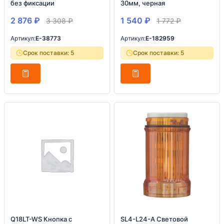
без фиксации
30мм, черная
2 876
₽
1 540
₽
3 308
₽
1 772
₽
Артикул:
E-38773
Артикул:
E-182959
Срок поставки: 5
Срок поставки: 5
Q18LT-WS Кнопка с
SL4-L24-A Световой