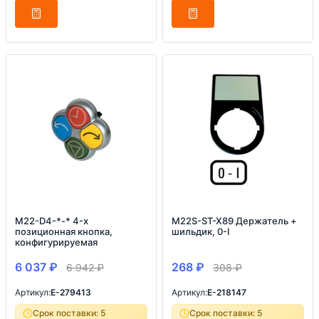
M22-D4-*-* 4-х
M22S-ST-X89 Держатель +
позиционная кнопка,
шильдик, 0-I
конфигурируемая
6 037
₽
268
₽
6 942
₽
308
₽
Артикул:
E-279413
Артикул:
E-218147
Срок поставки: 5
Срок поставки: 5