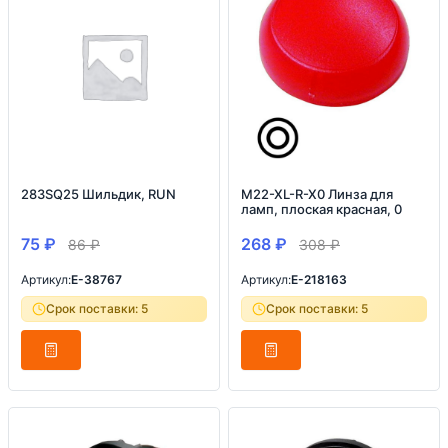
283SQ25 Шильдик, RUN
M22-XL-R-X0 Линза для
ламп, плоская красная, 0
75
₽
268
₽
86
₽
308
₽
Артикул:
E-38767
Артикул:
E-218163
Срок поставки: 5
Срок поставки: 5