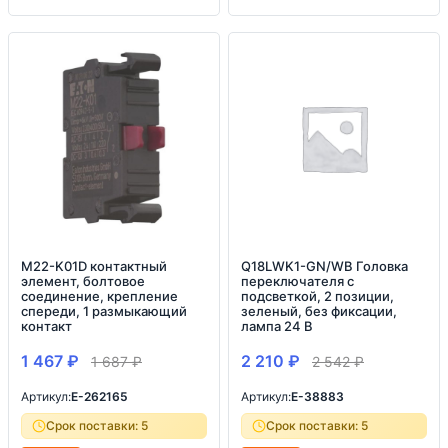
M22-K01D контактный
Q18LWK1-GN/WB Головка
элемент, болтовое
переключателя с
соединение, крепление
подсветкой, 2 позиции,
спереди, 1 размыкающий
зеленый, без фиксации,
контакт
лампа 24 В
1 467
₽
2 210
₽
1 687
₽
2 542
₽
Артикул:
E-262165
Артикул:
E-38883
Срок поставки: 5
Срок поставки: 5