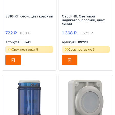
ES16-RT Ключ, цвет красный
Q25LF-BL Световой
индикатор, плоский, цвет
синий
722
₽
1 368
₽
830
₽
1 573
₽
Артикул:
E-30741
Артикул:
E-89229
Срок поставки: 5
Срок поставки: 5