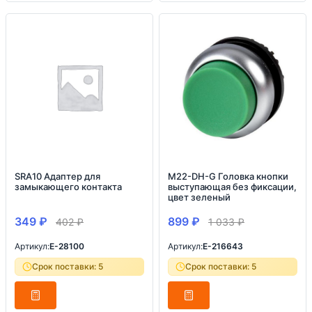
SRA10 Адаптер для
M22-DH-G Головка кнопки
замыкающего контакта
выступающая без фиксации,
цвет зеленый
349
₽
899
₽
402
₽
1 033
₽
Артикул:
E-28100
Артикул:
E-216643
Срок поставки: 5
Срок поставки: 5