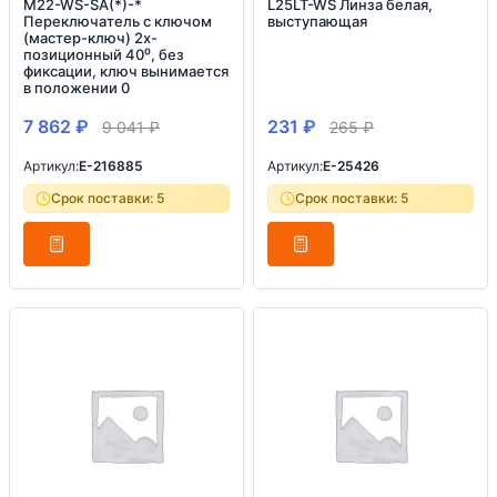
M22-WS-SA(*)-*
L25LT-WS Линза белая,
Переключатель с ключом
выступающая
(мастер-ключ) 2х-
позиционный 40⁰, без
фиксации, ключ вынимается
в положении 0
7 862
₽
231
₽
9 041
₽
265
₽
Артикул:
E-216885
Артикул:
E-25426
Срок поставки: 5
Срок поставки: 5