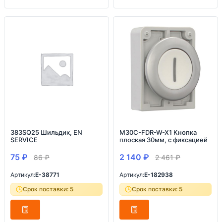
383SQ25 Шильдик, EN
M30C-FDR-W-X1 Кнопка
SERVICE
плоская 30мм, с фиксацией
75
₽
2 140
₽
86
₽
2 461
₽
Артикул:
E-38771
Артикул:
E-182938
Срок поставки: 5
Срок поставки: 5