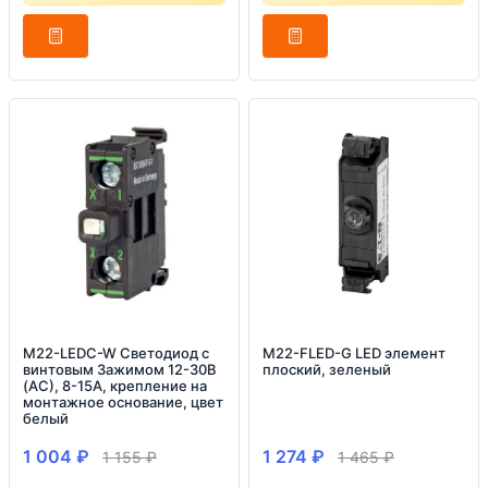
M22-LEDC-W Светодиод с
M22-FLED-G LED элемент
винтовым Зажимом 12-30В
плоский, зеленый
(АС), 8-15А, крепление на
монтажное основание, цвет
белый
1 004
₽
1 274
₽
1 155
₽
1 465
₽