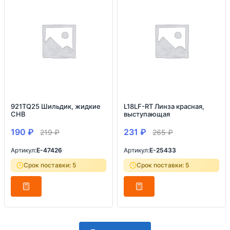
921TQ25 Шильдик, жидкие
L18LF-RT Линза красная,
СНВ
выступающая
190
₽
231
₽
219
₽
265
₽
Артикул:
E-47426
Артикул:
E-25433
Срок поставки: 5
Срок поставки: 5