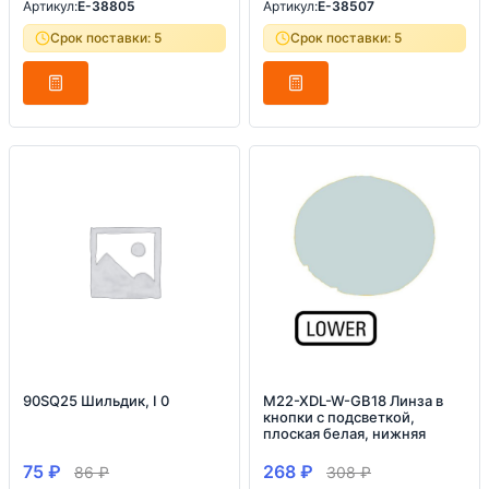
Артикул:
E-38805
Артикул:
E-38507
Срок поставки: 5
Срок поставки: 5
90SQ25 Шильдик, I 0
M22-XDL-W-GB18 Линза в
кнопки с подсветкой,
плоская белая, нижняя
75
₽
268
₽
86
₽
308
₽