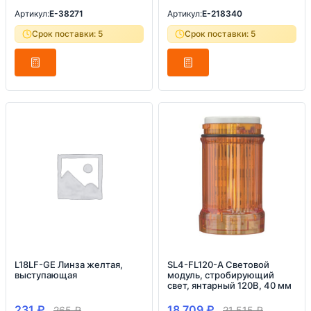
Артикул:
E-38271
Артикул:
E-218340
Срок поставки: 5
Срок поставки: 5
L18LF-GE Линза желтая,
SL4-FL120-A Световой
выступающая
модуль, стробирующий
свет, янтарный 120В, 40 мм
231
₽
18 709
₽
265
₽
21 515
₽