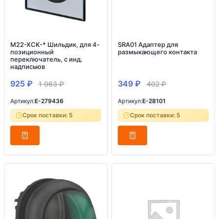
M22-XCK-* Шильдик, для 4-
SRA01 Адаптер для
позиционный
размыкающего контакта
переключатель, с инд.
надписьюв
925
₽
349
₽
1 063
₽
402
₽
Артикул:
E-279436
Артикул:
E-28101
Срок поставки: 5
Срок поставки: 5