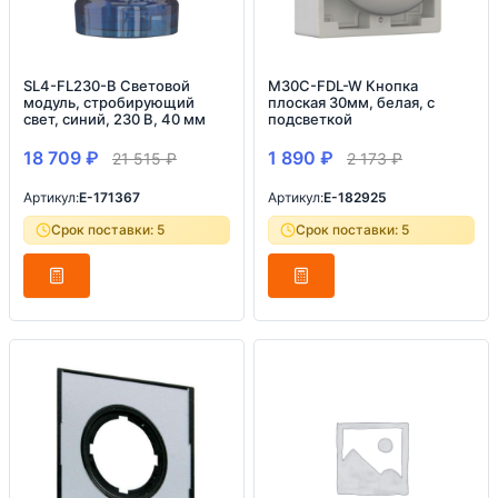
SL4-FL230-B Световой
M30C-FDL-W Кнопка
модуль, стробирующий
плоская 30мм, белая, с
свет, синий, 230 В, 40 мм
подсветкой
18 709
₽
1 890
₽
21 515
₽
2 173
₽
Артикул:
E-171367
Артикул:
E-182925
Срок поставки: 5
Срок поставки: 5