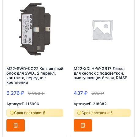
M22-SWD-KC22 Контактный
M22-XDLH-W-GB17 Линза
блок для SWD,, 2 перекл.
для кнопок с подсветкой,
контакта, переднее
выступающая белая, RAISE
крепление
5 276
₽
437
₽
6 068
₽
503
₽
Артикул:
E-115996
Артикул:
E-218382
Срок поставки: 5
Срок поставки: 5