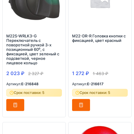
M22S-WRLK3-G
M22-DR-R Головка кнопки с
Переключатель с
фиксацией, цвет красный
поворотной ручкой 3-х
позиционный 60⁰, c
фиксацией, цвет зеленый с
подсветкой, черное
лицевое кольцо
2 023
₽
1 272
₽
2 327
₽
1 463
₽
Артикул:
E-216848
Артикул:
E-216617
Срок поставки: 5
Срок поставки: 5