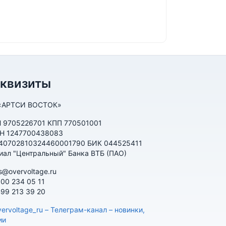
еквизиты
«АРТСИ ВОСТОК»
 9705226701 КПП 770501001
Н 1247700438083
 40702810324460001790 БИК 044525411
иал "Центральный" Банка ВТБ (ПАО)
s@overvoltage.ru
800 234 05 11
499 213 39 20
ervoltage_ru – Телеграм-канал – новинки,
ии