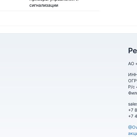
сигнализации
Р
АО 
ИНН
ОГР
Р/с
Фил
sale
+7 
+7 
@Ov
акц