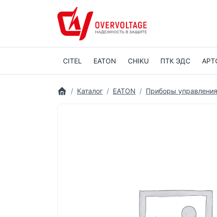
CITEL
EATON
CHIKU
ПТК ЭДС
АРТ
Каталог
EATON
Приборы управления