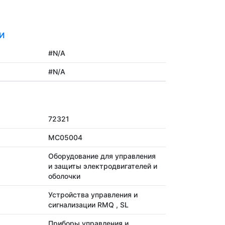
И
#N/A
#N/A
72321
MC05004
Оборудование для управления
и защиты электродвигателей и
оболочки
Устройства управления и
сигнализации RMQ , SL
Приборы управления и