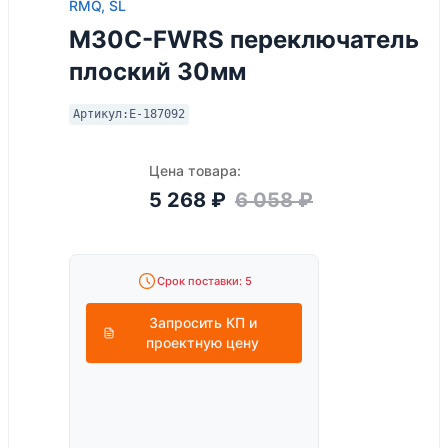
RMQ, SL
M30C-FWRS переключатель
плоский 30мм
Артикул:
E-187092
Цена товара:
5 268
₽
6 058
₽
Срок поставки: 5
Запросить КП и
проектную цену