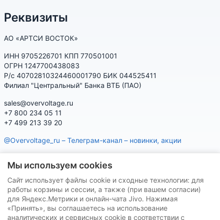
Реквизиты
АО «АРТСИ ВОСТОК»
ИНН 9705226701 КПП 770501001
ОГРН 1247700438083
Р/с 40702810324460001790 БИК 044525411
Филиал "Центральный" Банка ВТБ (ПАО)
sales@overvoltage.ru
+7 800 234 05 11
+7 499 213 39 20
@Overvoltage_ru – Телеграм-канал – новинки, акции
@Citelproduct_bot – Телеграм-бот по продукции CITEL:
Мы используем cookies
характеристики, наличие, подбор
Сайт использует файлы cookie и сходные технологии: для
Нашу продукцию Вы можете приобрести на маркетплейсах
работы корзины и сессии, а также (при вашем согласии)
для Яндекс.Метрики и онлайн-чата Jivo. Нажимая
«Принять», вы соглашаетесь на использование
аналитических и сервисных cookie в соответствии с