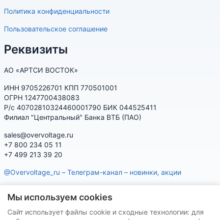
Политика конфиденциальности
Пользовательское соглашение
Реквизиты
АО «АРТСИ ВОСТОК»
ИНН 9705226701 КПП 770501001
ОГРН 1247700438083
Р/с 40702810324460001790 БИК 044525411
Филиал "Центральный" Банка ВТБ (ПАО)
sales@overvoltage.ru
+7 800 234 05 11
+7 499 213 39 20
@Overvoltage_ru – Телеграм-канал – новинки, акции
@Citelproduct_bot – Телеграм-бот по продукции CITEL:
Мы используем cookies
характеристики, наличие, подбор
Сайт использует файлы cookie и сходные технологии: для
Нашу продукцию Вы можете приобрести на маркетплейсах