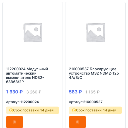
112200024 Модульный
216000537 Блокирующее
автоматический
устройство MS2 NDM2-125
выключатель NDB2-
4A/B/C
63B63/2P
1 630
₽
583
₽
3 260
₽
1 165
₽
Артикул:
112200024
Артикул:
216000537
Срок поставки: 14 дней
Срок поставки: 14 дней