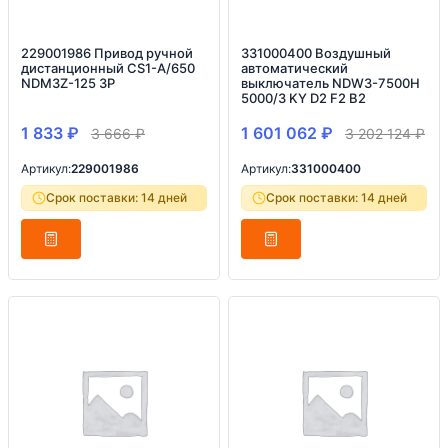
229001986 Привод ручной
331000400 Воздушный
дистанционный CS1-A/650
автоматический
NDM3Z-125 3P
выключатель NDW3-7500H
5000/3 KY D2 F2 B2
1 833
₽
1 601 062
₽
3 666
₽
3 202 124
₽
Артикул:
229001986
Артикул:
331000400
Срок поставки: 14 дней
Срок поставки: 14 дней