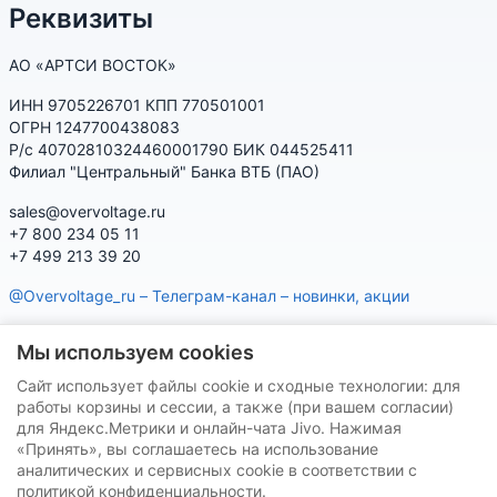
Реквизиты
АО «АРТСИ ВОСТОК»
ИНН 9705226701 КПП 770501001
ОГРН 1247700438083
Р/с 40702810324460001790 БИК 044525411
Филиал "Центральный" Банка ВТБ (ПАО)
sales@overvoltage.ru
+7 800 234 05 11
+7 499 213 39 20
@Overvoltage_ru – Телеграм-канал – новинки, акции
@Citelproduct_bot – Телеграм-бот по продукции CITEL:
Мы используем cookies
характеристики, наличие, подбор
Сайт использует файлы cookie и сходные технологии: для
Нашу продукцию Вы можете приобрести на маркетплейсах
работы корзины и сессии, а также (при вашем согласии)
для Яндекс.Метрики и онлайн-чата Jivo. Нажимая
«Принять», вы соглашаетесь на использование
аналитических и сервисных cookie в соответствии с
политикой конфиденциальности.