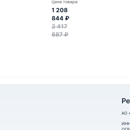
Цена товара:
1 208
844
₽
2 417
687
₽
Р
АО 
ИНН
ОГР