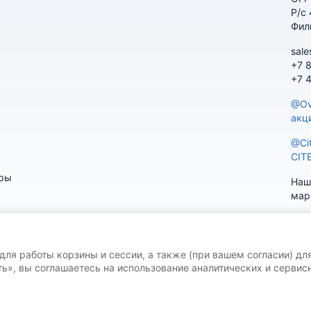
Р/с
Фил
sale
+7 
+7 
@Ov
акц
@Ci
CIT
ары
Наш
мар
 для работы корзины и сессии, а также (при вашем согласии) дл
ь», вы соглашаетесь на использование аналитических и сервисн
V