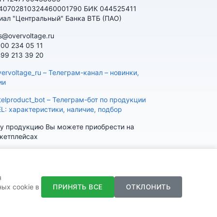
 40702810324460001790 БИК 044525411
иал "Центральный" Банка ВТБ (ПАО)
s@overvoltage.ru
800 234 05 11
499 213 39 20
ervoltage_ru – Телеграм-канал – новинки,
ии
telproduct_bot – Телеграм-бот по продукции
EL: характеристики, наличие, подбор
у продукцию Вы можете приобрести на
кетплейсах
я
ПРИНЯТЬ ВСЕ
ОТКЛОНИТЬ
ых cookie в
K
Telegram