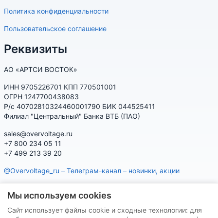
Политика конфиденциальности
Пользовательское соглашение
Реквизиты
АО «АРТСИ ВОСТОК»
ИНН 9705226701 КПП 770501001
ОГРН 1247700438083
Р/с 40702810324460001790 БИК 044525411
Филиал "Центральный" Банка ВТБ (ПАО)
sales@overvoltage.ru
+7 800 234 05 11
+7 499 213 39 20
@Overvoltage_ru – Телеграм-канал – новинки, акции
@Citelproduct_bot – Телеграм-бот по продукции CITEL:
Мы используем cookies
характеристики, наличие, подбор
Сайт использует файлы cookie и сходные технологии: для
Нашу продукцию Вы можете приобрести на маркетплейсах