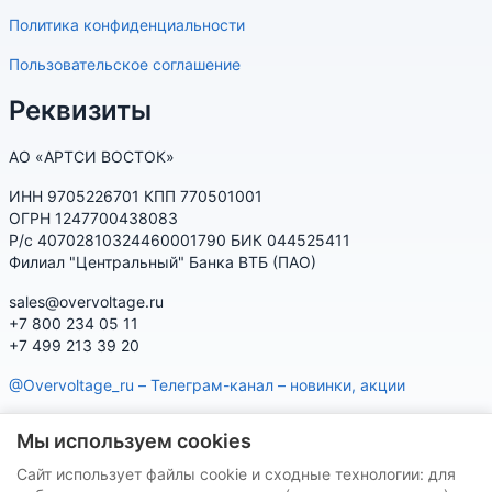
Политика конфиденциальности
Пользовательское соглашение
Реквизиты
АО «АРТСИ ВОСТОК»
ИНН 9705226701 КПП 770501001
ОГРН 1247700438083
Р/с 40702810324460001790 БИК 044525411
Филиал "Центральный" Банка ВТБ (ПАО)
sales@overvoltage.ru
+7 800 234 05 11
+7 499 213 39 20
@Overvoltage_ru – Телеграм-канал – новинки, акции
@Citelproduct_bot – Телеграм-бот по продукции CITEL:
Мы используем cookies
характеристики, наличие, подбор
Сайт использует файлы cookie и сходные технологии: для
Нашу продукцию Вы можете приобрести на маркетплейсах