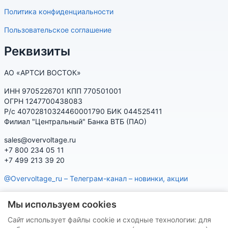
Политика конфиденциальности
Пользовательское соглашение
Реквизиты
АО «АРТСИ ВОСТОК»
ИНН 9705226701 КПП 770501001
ОГРН 1247700438083
Р/с 40702810324460001790 БИК 044525411
Филиал "Центральный" Банка ВТБ (ПАО)
sales@overvoltage.ru
+7 800 234 05 11
+7 499 213 39 20
@Overvoltage_ru – Телеграм-канал – новинки, акции
@Citelproduct_bot – Телеграм-бот по продукции CITEL:
Мы используем cookies
характеристики, наличие, подбор
Сайт использует файлы cookie и сходные технологии: для
Нашу продукцию Вы можете приобрести на маркетплейсах