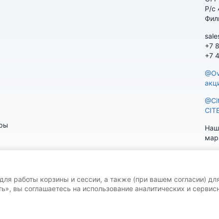
Р/с
Фил
sale
+7 
+7 
@Ov
акц
@Ci
CIT
ары
Наш
мар
 для работы корзины и сессии, а также (при вашем согласии) дл
ь», вы соглашаетесь на использование аналитических и сервисн
V