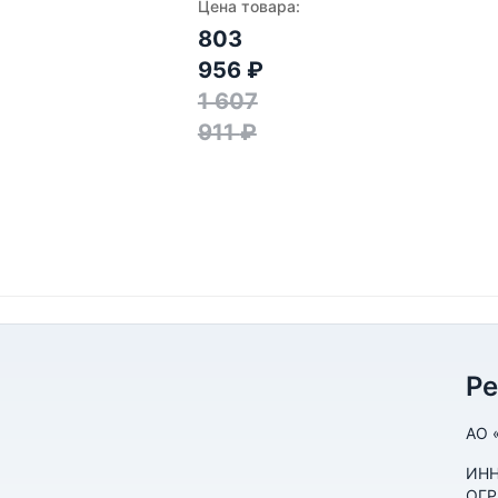
Цена товара:
803
956
₽
1 607
911
₽
Р
АО 
ИНН
ОГР