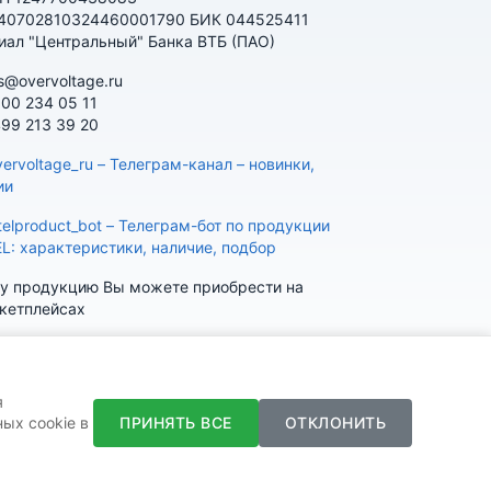
 40702810324460001790 БИК 044525411
иал "Центральный" Банка ВТБ (ПАО)
s@overvoltage.ru
800 234 05 11
499 213 39 20
ervoltage_ru – Телеграм-канал – новинки,
ии
telproduct_bot – Телеграм-бот по продукции
EL: характеристики, наличие, подбор
у продукцию Вы можете приобрести на
кетплейсах
я
ПРИНЯТЬ ВСЕ
ОТКЛОНИТЬ
ых cookie в
K
Telegram