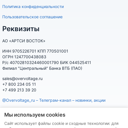
Политика конфиденциальности
Пользовательское соглашение
Реквизиты
АО «АРТСИ ВОСТОК»
ИНН 9705226701 КПП 770501001
ОГРН 1247700438083
Р/с 40702810324460001790 БИК 044525411
Филиал "Центральный" Банка ВТБ (ПАО)
sales@overvoltage.ru
+7 800 234 05 11
+7 499 213 39 20
@Overvoltage_ru – Телеграм-канал – новинки, акции
@Citelproduct_bot – Телеграм-бот по продукции CITEL:
Мы используем cookies
характеристики, наличие, подбор
Сайт использует файлы cookie и сходные технологии: для
Нашу продукцию Вы можете приобрести на маркетплейсах