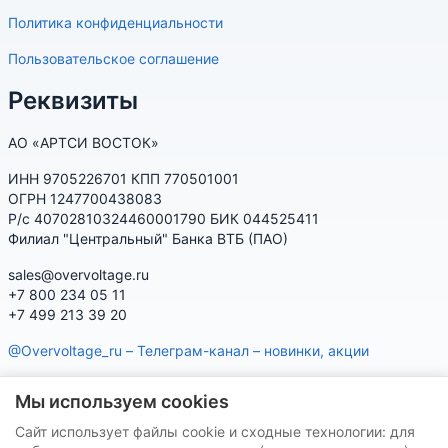
Политика конфиденциальности
Пользовательское соглашение
Реквизиты
АО «АРТСИ ВОСТОК»
ИНН 9705226701 КПП 770501001
ОГРН 1247700438083
Р/с 40702810324460001790 БИК 044525411
Филиал "Центральный" Банка ВТБ (ПАО)
sales@overvoltage.ru
+7 800 234 05 11
+7 499 213 39 20
@Overvoltage_ru – Телеграм-канал – новинки, акции
@Citelproduct_bot – Телеграм-бот по продукции CITEL:
Мы используем cookies
характеристики, наличие, подбор
Сайт использует файлы cookie и сходные технологии: для
Нашу продукцию Вы можете приобрести на маркетплейсах