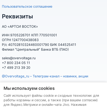
Пользовательское соглашение
Реквизиты
АО «АРТСИ ВОСТОК»
ИНН 9705226701 КПП 770501001
ОГРН 1247700438083
Р/с 40702810324460001790 БИК 044525411
Филиал "Центральный" Банка ВТБ (ПАО)
sales@overvoltage.ru
+7 800 234 05 11
+7 499 213 39 20
@Overvoltage_ru – Телеграм-канал – новинки, акции
@Citelproduct_bot – Телеграм-бот по продукции CITEL:
Мы используем cookies
характеристики, наличие, подбор
Сайт использует файлы cookie и сходные технологии: для
Нашу продукцию Вы можете приобрести на маркетплейсах
работы корзины и сессии, а также (при вашем согласии)
для Яндекс.Метрики и онлайн-чата Jivo. Нажимая