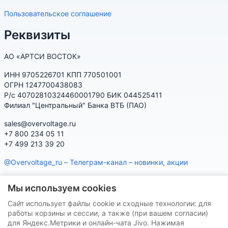
Пользовательское соглашение
Реквизиты
АО «АРТСИ ВОСТОК»
ИНН 9705226701 КПП 770501001
ОГРН 1247700438083
Р/с 40702810324460001790 БИК 044525411
Филиал "Центральный" Банка ВТБ (ПАО)
sales@overvoltage.ru
+7 800 234 05 11
+7 499 213 39 20
@Overvoltage_ru – Телеграм-канал – новинки, акции
@Citelproduct_bot – Телеграм-бот по продукции CITEL:
Мы используем cookies
характеристики, наличие, подбор
Сайт использует файлы cookie и сходные технологии: для
Нашу продукцию Вы можете приобрести на маркетплейсах
работы корзины и сессии, а также (при вашем согласии)
для Яндекс.Метрики и онлайн-чата Jivo. Нажимая