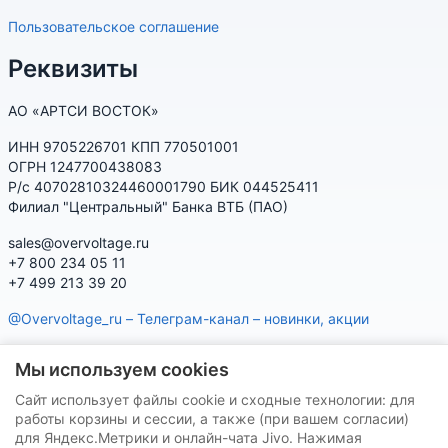
Пользовательское соглашение
Реквизиты
АО «АРТСИ ВОСТОК»
ИНН 9705226701 КПП 770501001
ОГРН 1247700438083
Р/с 40702810324460001790 БИК 044525411
Филиал "Центральный" Банка ВТБ (ПАО)
sales@overvoltage.ru
+7 800 234 05 11
+7 499 213 39 20
@Overvoltage_ru – Телеграм-канал – новинки, акции
@Citelproduct_bot – Телеграм-бот по продукции CITEL:
Мы используем cookies
характеристики, наличие, подбор
Сайт использует файлы cookie и сходные технологии: для
Нашу продукцию Вы можете приобрести на маркетплейсах
работы корзины и сессии, а также (при вашем согласии)
для Яндекс.Метрики и онлайн-чата Jivo. Нажимая