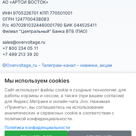
АО «АРТСИ ВОСТОК»
ИНН 9705226701 КПП 770501001
ОГРН 1247700438083
Р/с 40702810324460001790 БИК 044525411
Филиал "Центральный" Банка ВТБ (ПАО)
sales@overvoltage.ru
+7 800 234 05 11
+7 499 213 39 20
@Overvoltage_ru – Телеграм-канал – новинки, акции
@Citelproduct_bot – Телеграм-бот по продукции CITEL:
Мы используем cookies
характеристики, наличие, подбор
Сайт использует файлы cookie и сходные технологии: для
Нашу продукцию Вы можете приобрести на маркетплейсах
работы корзины и сессии, а также (при вашем согласии)
для Яндекс.Метрики и онлайн-чата Jivo. Нажимая
«Принять», вы соглашаетесь на использование
аналитических и сервисных cookie в соответствии с
политикой конфиденциальности.
Политика конфиденциальности
VK
Telegram