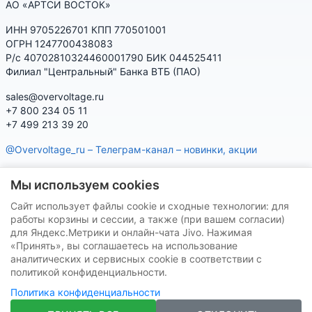
АО «АРТСИ ВОСТОК»
ИНН 9705226701 КПП 770501001
ОГРН 1247700438083
Р/с 40702810324460001790 БИК 044525411
Филиал "Центральный" Банка ВТБ (ПАО)
sales@overvoltage.ru
+7 800 234 05 11
+7 499 213 39 20
@Overvoltage_ru – Телеграм-канал – новинки, акции
@Citelproduct_bot – Телеграм-бот по продукции CITEL:
Мы используем cookies
характеристики, наличие, подбор
Сайт использует файлы cookie и сходные технологии: для
Нашу продукцию Вы можете приобрести на маркетплейсах
работы корзины и сессии, а также (при вашем согласии)
для Яндекс.Метрики и онлайн-чата Jivo. Нажимая
«Принять», вы соглашаетесь на использование
аналитических и сервисных cookie в соответствии с
политикой конфиденциальности.
Политика конфиденциальности
VK
Telegram