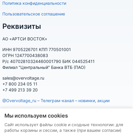
Политика конфиденциальности
Пользовательское соглашение
Реквизиты
АО «АРТСИ ВОСТОК»
ИНН 9705226701 КПП 770501001
ОГРН 1247700438083
Р/с 40702810324460001790 БИК 044525411
Филиал "Центральный" Банка ВТБ (ПАО)
sales@overvoltage.ru
+7 800 234 05 11
+7 499 213 39 20
@Overvoltage_ru – Телеграм-канал – новинки, акции
@Citelproduct_bot – Телеграм-бот по продукции CITEL:
Мы используем cookies
характеристики, наличие, подбор
Сайт использует файлы cookie и сходные технологии: для
Нашу продукцию Вы можете приобрести на маркетплейсах
работы корзины и сессии, а также (при вашем согласии)