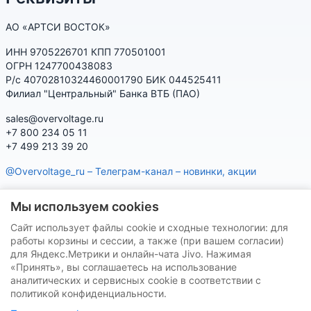
АО «АРТСИ ВОСТОК»
ИНН 9705226701 КПП 770501001
ОГРН 1247700438083
Р/с 40702810324460001790 БИК 044525411
Филиал "Центральный" Банка ВТБ (ПАО)
sales@overvoltage.ru
+7 800 234 05 11
+7 499 213 39 20
@Overvoltage_ru – Телеграм-канал – новинки, акции
@Citelproduct_bot – Телеграм-бот по продукции CITEL:
Мы используем cookies
характеристики, наличие, подбор
Сайт использует файлы cookie и сходные технологии: для
Нашу продукцию Вы можете приобрести на маркетплейсах
работы корзины и сессии, а также (при вашем согласии)
для Яндекс.Метрики и онлайн-чата Jivo. Нажимая
«Принять», вы соглашаетесь на использование
аналитических и сервисных cookie в соответствии с
политикой конфиденциальности.