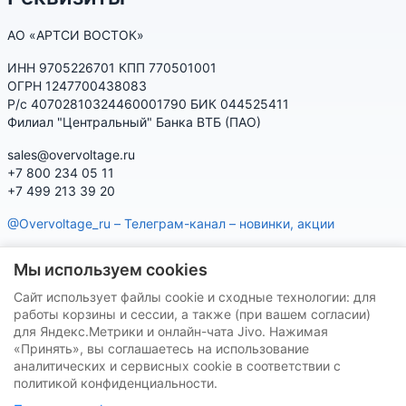
АО «АРТСИ ВОСТОК»
ИНН 9705226701 КПП 770501001
ОГРН 1247700438083
Р/с 40702810324460001790 БИК 044525411
Филиал "Центральный" Банка ВТБ (ПАО)
sales@overvoltage.ru
+7 800 234 05 11
+7 499 213 39 20
@Overvoltage_ru – Телеграм-канал – новинки, акции
@Citelproduct_bot – Телеграм-бот по продукции CITEL:
Мы используем cookies
характеристики, наличие, подбор
Сайт использует файлы cookie и сходные технологии: для
Нашу продукцию Вы можете приобрести на маркетплейсах
работы корзины и сессии, а также (при вашем согласии)
для Яндекс.Метрики и онлайн-чата Jivo. Нажимая
«Принять», вы соглашаетесь на использование
аналитических и сервисных cookie в соответствии с
политикой конфиденциальности.