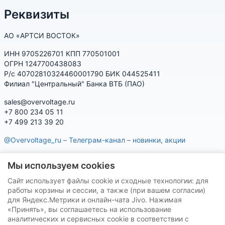
Реквизиты
АО «АРТСИ ВОСТОК»
ИНН 9705226701 КПП 770501001
ОГРН 1247700438083
Р/с 40702810324460001790 БИК 044525411
Филиал "Центральный" Банка ВТБ (ПАО)
sales@overvoltage.ru
+7 800 234 05 11
+7 499 213 39 20
@Overvoltage_ru – Телеграм-канал – новинки, акции
@Citelproduct_bot – Телеграм-бот по продукции CITEL:
Мы используем cookies
характеристики, наличие, подбор
Сайт использует файлы cookie и сходные технологии: для
Нашу продукцию Вы можете приобрести на маркетплейсах
работы корзины и сессии, а также (при вашем согласии)
для Яндекс.Метрики и онлайн-чата Jivo. Нажимая
«Принять», вы соглашаетесь на использование
аналитических и сервисных cookie в соответствии с