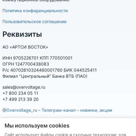
Политика конфиденциальности
Пользовательское соглашение
Реквизиты
АО «АРТСИ ВОСТОК»
ИНН 9705226701 КПП 770501001
ОГРН 1247700438083
Р/с 40702810324460001790 БИК 044525411
Филиал "Центральный" Банка ВТБ (ПАО)
sales@overvoltage.ru
+7 800 234 05 11
+7 499 213 39 20
@Overvoltage_ru – Телеграм-канал – новинки, акции
@Citelproduct_bot – Телеграм-бот по продукции CITEL:
Мы используем cookies
характеристики, наличие, подбор
Сайт использует файлы cookie и сходные технологии: для