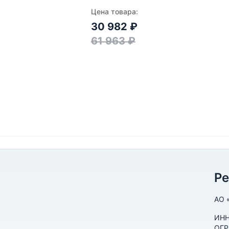
Цена товара:
30 982
₽
61 963
₽
Р
АО 
ИНН
ОГР