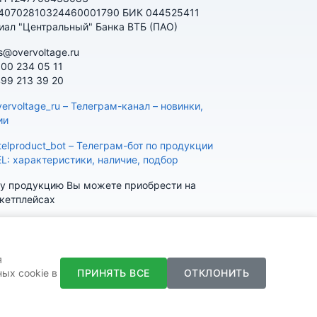
 40702810324460001790 БИК 044525411
иал "Центральный" Банка ВТБ (ПАО)
s@overvoltage.ru
800 234 05 11
499 213 39 20
ervoltage_ru – Телеграм-канал – новинки,
ии
telproduct_bot – Телеграм-бот по продукции
EL: характеристики, наличие, подбор
у продукцию Вы можете приобрести на
кетплейсах
я
ПРИНЯТЬ ВСЕ
ОТКЛОНИТЬ
ых cookie в
K
Telegram