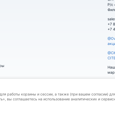
Р/с
Фил
sale
+7 
+7 
@Ov
акц
@Ci
CIT
ары
Наш
мар
 для работы корзины и сессии, а также (при вашем согласии) дл
ь», вы соглашаетесь на использование аналитических и сервисн
V