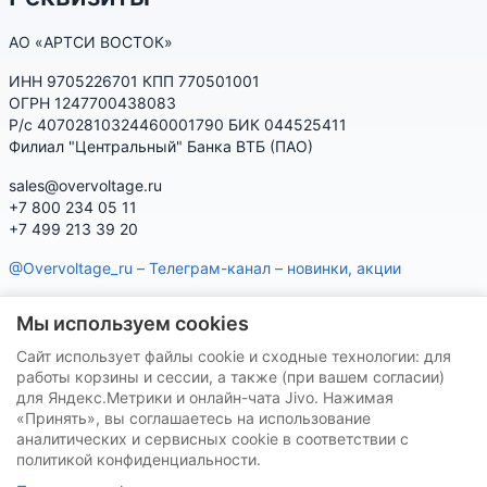
АО «АРТСИ ВОСТОК»
ИНН 9705226701 КПП 770501001
ОГРН 1247700438083
Р/с 40702810324460001790 БИК 044525411
Филиал "Центральный" Банка ВТБ (ПАО)
sales@overvoltage.ru
+7 800 234 05 11
+7 499 213 39 20
@Overvoltage_ru – Телеграм-канал – новинки, акции
@Citelproduct_bot – Телеграм-бот по продукции CITEL:
Мы используем cookies
характеристики, наличие, подбор
Сайт использует файлы cookie и сходные технологии: для
Нашу продукцию Вы можете приобрести на маркетплейсах
работы корзины и сессии, а также (при вашем согласии)
для Яндекс.Метрики и онлайн-чата Jivo. Нажимая
«Принять», вы соглашаетесь на использование
аналитических и сервисных cookie в соответствии с
политикой конфиденциальности.