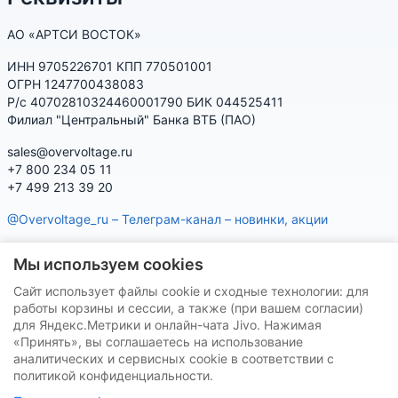
АО «АРТСИ ВОСТОК»
ИНН 9705226701 КПП 770501001
ОГРН 1247700438083
Р/с 40702810324460001790 БИК 044525411
Филиал "Центральный" Банка ВТБ (ПАО)
sales@overvoltage.ru
+7 800 234 05 11
+7 499 213 39 20
@Overvoltage_ru – Телеграм-канал – новинки, акции
@Citelproduct_bot – Телеграм-бот по продукции CITEL:
Мы используем cookies
характеристики, наличие, подбор
Сайт использует файлы cookie и сходные технологии: для
Нашу продукцию Вы можете приобрести на маркетплейсах
работы корзины и сессии, а также (при вашем согласии)
для Яндекс.Метрики и онлайн-чата Jivo. Нажимая
«Принять», вы соглашаетесь на использование
аналитических и сервисных cookie в соответствии с
политикой конфиденциальности.