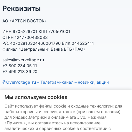
Реквизиты
АО «АРТСИ ВОСТОК»
ИНН 9705226701 КПП 770501001
ОГРН 1247700438083
Р/с 40702810324460001790 БИК 044525411
Филиал "Центральный" Банка ВТБ (ПАО)
sales@overvoltage.ru
+7 800 234 05 11
+7 499 213 39 20
@Overvoltage_ru – Телеграм-канал – новинки, акции
@Citelproduct_bot – Телеграм-бот по продукции CITEL:
Мы используем cookies
характеристики, наличие, подбор
Сайт использует файлы cookie и сходные технологии: для
Нашу продукцию Вы можете приобрести на маркетплейсах
работы корзины и сессии, а также (при вашем согласии)
для Яндекс.Метрики и онлайн-чата Jivo. Нажимая
«Принять», вы соглашаетесь на использование
аналитических и сервисных cookie в соответствии с