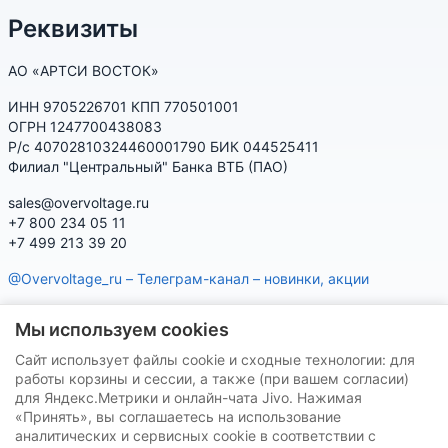
Реквизиты
АО «АРТСИ ВОСТОК»
ИНН 9705226701 КПП 770501001
ОГРН 1247700438083
Р/с 40702810324460001790 БИК 044525411
Филиал "Центральный" Банка ВТБ (ПАО)
sales@overvoltage.ru
+7 800 234 05 11
+7 499 213 39 20
@Overvoltage_ru – Телеграм-канал – новинки, акции
@Citelproduct_bot – Телеграм-бот по продукции CITEL:
Мы используем cookies
характеристики, наличие, подбор
Сайт использует файлы cookie и сходные технологии: для
Нашу продукцию Вы можете приобрести на маркетплейсах
работы корзины и сессии, а также (при вашем согласии)
для Яндекс.Метрики и онлайн-чата Jivo. Нажимая
«Принять», вы соглашаетесь на использование
аналитических и сервисных cookie в соответствии с