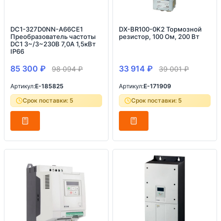
DC1-327D0NN-A66CE1
DX-BR100-0K2 Тормозной
Преобразователь частоты
резистор, 100 Ом, 200 Вт
DC1 3~/3~230В 7,0A 1,5кВт
IP66
85 300
₽
33 914
₽
98 094
₽
39 001
₽
Артикул:
E-185825
Артикул:
E-171909
Срок поставки: 5
Срок поставки: 5