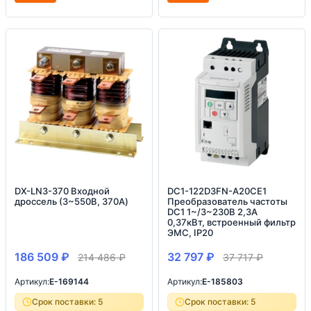
DX-LN3-370 Входной
DC1-122D3FN-A20CE1
дроссель (3~550В, 370A)
Преобразователь частоты
DC1 1~/3~230В 2,3A
0,37кВт, встроенный фильтр
ЭМС, IP20
186 509
₽
32 797
₽
214 486
₽
37 717
₽
Артикул:
E-169144
Артикул:
E-185803
Срок поставки: 5
Срок поставки: 5