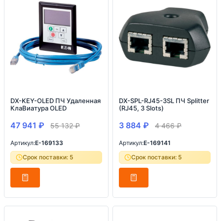
DX-KEY-OLED ПЧ Удаленная
DX-SPL-RJ45-3SL ПЧ Splitter
КлаВиатура OLED
(RJ45, 3 Slots)
47 941
₽
3 884
₽
55 132
₽
4 466
₽
Артикул:
E-169133
Артикул:
E-169141
Срок поставки: 5
Срок поставки: 5