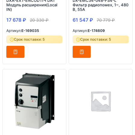
DXA-EXT-ENCOD ПЧ DA1
DX-EMC34-048-FS4-L
Модуль расширения(Local
Фильтр радиопомех, 1~, 480
IN)
В, 55A
17 678
₽
61 547
₽
20 330
₽
70 779
₽
Артикул:
E-169035
Артикул:
E-174609
Срок поставки: 5
Срок поставки: 5