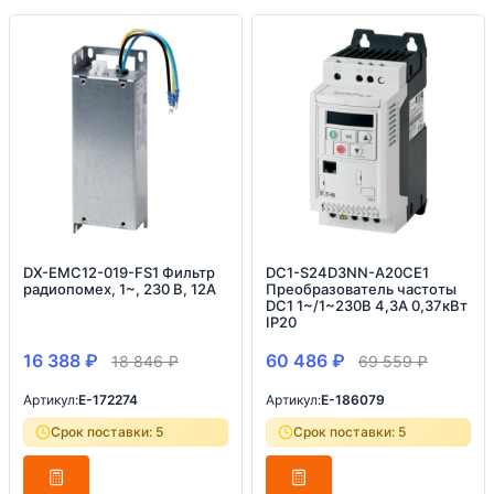
DX-EMC12-019-FS1 Фильтр
DC1-S24D3NN-A20CE1
радиопомех, 1~, 230 В, 12A
Преобразователь частоты
DC1 1~/1~230В 4,3A 0,37кВт
IP20
16 388
₽
60 486
₽
18 846
₽
69 559
₽
Артикул:
E-172274
Артикул:
E-186079
Срок поставки: 5
Срок поставки: 5