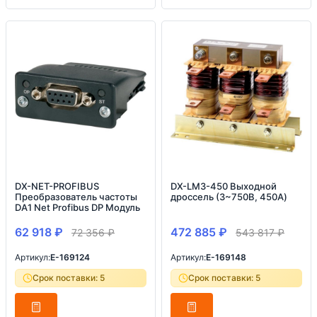
DX-NET-PROFIBUS
DX-LM3-450 Выходной
Преобразователь частоты
дроссель (3~750В, 450A)
DA1 Net Profibus DP Модуль
62 918
₽
472 885
₽
72 356
₽
543 817
₽
Артикул:
E-169124
Артикул:
E-169148
Срок поставки: 5
Срок поставки: 5