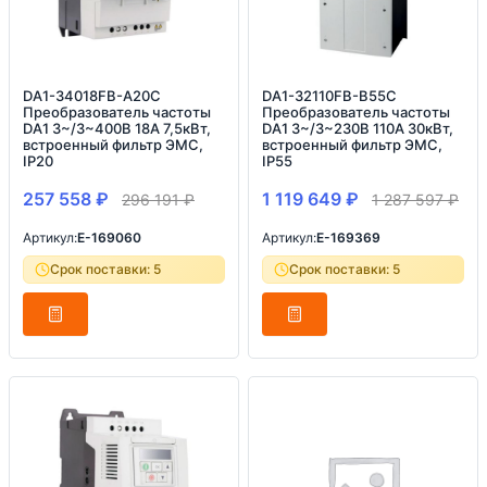
DA1-34018FB-A20C
DA1-32110FB-B55C
Преобразователь частоты
Преобразователь частоты
DA1 3~/3~400В 18A 7,5кВт,
DA1 3~/3~230В 110A 30кВт,
встроенный фильтр ЭМС,
встроенный фильтр ЭМС,
IP20
IP55
257 558
₽
1 119 649
₽
296 191
₽
1 287 597
₽
Артикул:
E-169060
Артикул:
E-169369
Срок поставки: 5
Срок поставки: 5