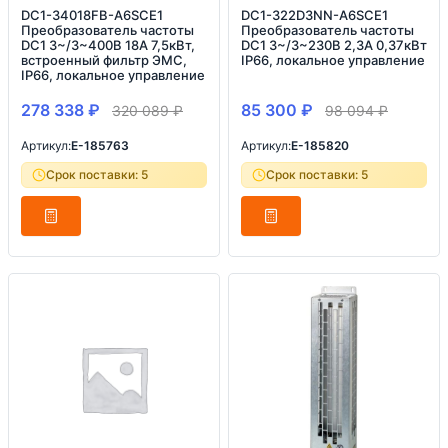
DC1-34018FB-A6SCE1
DC1-322D3NN-A6SCE1
Преобразователь частоты
Преобразователь частоты
DC1 3~/3~400В 18A 7,5кВт,
DC1 3~/3~230В 2,3A 0,37кВт
встроенный фильтр ЭМС,
IP66, локальное управление
IP66, локальное управление
278 338
₽
85 300
₽
320 089
₽
98 094
₽
Артикул:
E-185763
Артикул:
E-185820
Срок поставки: 5
Срок поставки: 5