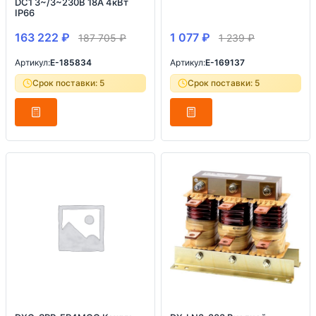
DC1 3~/3~230В 18A 4кВт
IP66
163 222
₽
1 077
₽
187 705
₽
1 239
₽
Артикул:
E-185834
Артикул:
E-169137
Срок поставки: 5
Срок поставки: 5