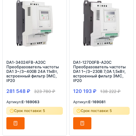
DA1-34024FB-A20C
DA1-127D0FB-A20C
Преобразователь частоты
Преобразователь частоты
DA1 3~/3~400В 24A 11кВт,
DA1 1~/3~230В 7,0A 1,5кВт,
встроенный фильтр ЭМС,
встроенный фильтр ЭМС,
IP20
IP20
281 548
₽
120 193
₽
323 780
₽
138 222
₽
Артикул:
E-169063
Артикул:
E-169081
Срок поставки: 5
Срок поставки: 5