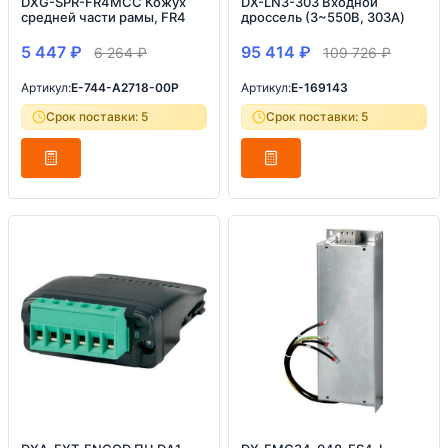
DXG-SPR-FR4MCC Кожух
DX-LN3-303 Входной
средней части рамы, FR4
дроссель (3~550В, 303A)
5 447
₽
95 414
₽
6 264
₽
109 726
₽
Артикул:
E-744-A2718-00P
Артикул:
E-169143
Срок поставки: 5
Срок поставки: 5