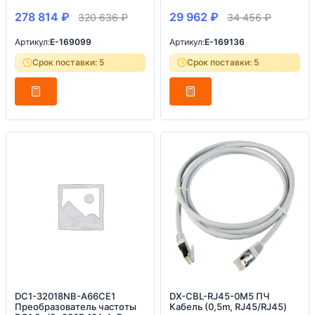
278 814
₽
29 962
₽
320 636
₽
34 456
₽
Артикул:
E-169099
Артикул:
E-169136
Срок поставки: 5
Срок поставки: 5
DC1-32018NB-A66CE1
DX-CBL-RJ45-0M5 ПЧ
Преобразователь частоты
Кабель (0,5m, RJ45/RJ45)