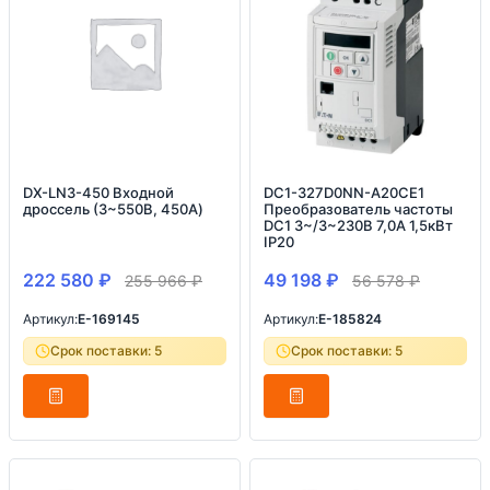
DX-LN3-450 Входной
DC1-327D0NN-A20CE1
дроссель (3~550В, 450A)
Преобразователь частоты
DC1 3~/3~230В 7,0A 1,5кВт
IP20
222 580
₽
49 198
₽
255 966
₽
56 578
₽
Артикул:
E-169145
Артикул:
E-185824
Срок поставки: 5
Срок поставки: 5