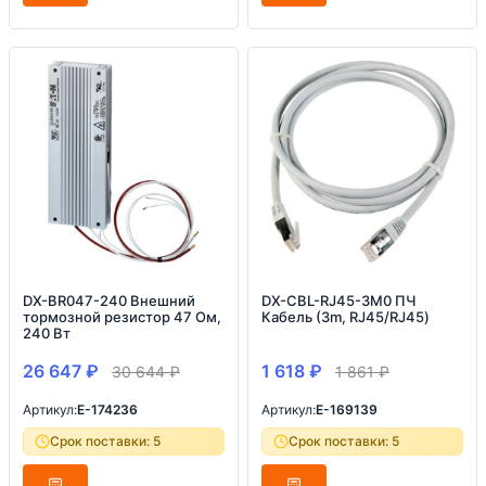
DX-BR047-240 Внешний
DX-CBL-RJ45-3M0 ПЧ
тормозной резистор 47 Ом,
Кабель (3m, RJ45/RJ45)
240 Вт
26 647
₽
1 618
₽
30 644
₽
1 861
₽
Артикул:
E-174236
Артикул:
E-169139
Срок поставки: 5
Срок поставки: 5