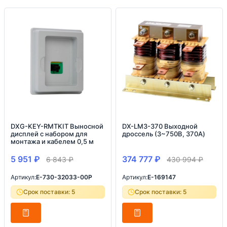
DXG-KEY-RMTKIT Выносной
DX-LM3-370 Выходной
дисплей с набором для
дроссель (3~750В, 370A)
монтажа и кабелем 0,5 м
5 951
₽
374 777
₽
6 843
₽
430 994
₽
Артикул:
E-730-32033-00P
Артикул:
E-169147
Срок поставки: 5
Срок поставки: 5