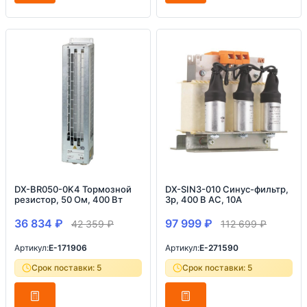
DX-BR050-0K4 Тормозной
DX-SIN3-010 Синус-фильтр,
резистор, 50 Ом, 400 Вт
3p, 400 В АС, 10A
36 834
₽
97 999
₽
42 359
₽
112 699
₽
Артикул:
E-171906
Артикул:
E-271590
Срок поставки: 5
Срок поставки: 5