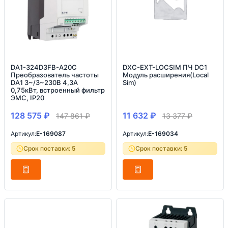
DA1-324D3FB-A20C
DXC-EXT-LOCSIM ПЧ DC1
Преобразователь частоты
Модуль расширения(Local
DA1 3~/3~230В 4,3A
Sim)
0,75кВт, встроенный фильтр
ЭМС, IP20
128 575
₽
11 632
₽
147 861
₽
13 377
₽
Артикул:
E-169087
Артикул:
E-169034
Срок поставки: 5
Срок поставки: 5