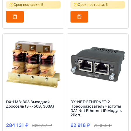
Срок поставки: 5
Срок поставки: 5
DX-LM3-303 Выходной
DX-NET-ETHERNET-2
дроссель (3~750В, 303A)
Преобразователь частоты
DA1 Net Ethernet IP Модуль
2Port
284 131
₽
62 918
₽
326 751
₽
72 356
₽