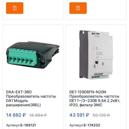
DXA-EXT-3RO
DE1-129D6FN-N20N
Преобразователь частоты
Преобразователь частоты
DA1 Модуль
DE1 1~/3~230В 9,6A 2,2кВт,
расширения(3REL)
IP20, фильтр ЭМС
14 682
₽
43 591
₽
16 884
₽
50 129
₽
Артикул:
E-169121
Артикул:
E-174332