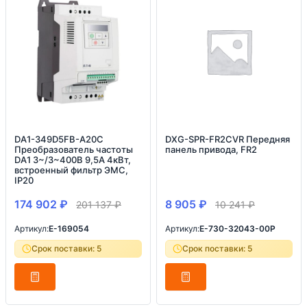
DA1-349D5FB-A20C
DXG-SPR-FR2CVR Передняя
Преобразователь частоты
панель привода, FR2
DA1 3~/3~400В 9,5A 4кВт,
встроенный фильтр ЭМС,
IP20
174 902
₽
8 905
₽
201 137
₽
10 241
₽
Артикул:
E-169054
Артикул:
E-730-32043-00P
Срок поставки: 5
Срок поставки: 5