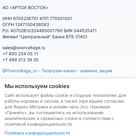
АО «АРТСИ ВОСТОК»
ИНН 9705226701 КПП 770501001
ОГРН 1247700438083
Р/с 40702810324460001790 БИК 044525411
Филиал "Центральный" Банка ВТБ (ПАО)
sales@overvoltage.ru
+7 800 234 05 11
+7 499 213 39 20
@Overvoltage_ru – Телеграм-канал – новинки, акции
@Citelproduct_bot – Телеграм-бот по продукции CITEL:
Мы используем cookies
характеристики, наличие, подбор
Сайт использует файлы cookie и сходные технологии: для
Нашу продукцию Вы можете приобрести на маркетплейсах
работы корзины и сессии, а также (при вашем согласии)
для Яндекс.Метрики и онлайн-чата Jivo. Нажимая
«Принять», вы соглашаетесь на использование
аналитических и сервисных cookie в соответствии с
политикой конфиденциальности.
Политика конфиденциальности