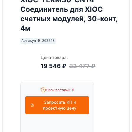
Соединитель для XIOC
счетных модулей, 30-конт,
4м
Артикул:
E-262248
Цена товара:
19 546
₽
22 477
₽
Срок поставки: 5
Запросить КП и
проектную цену