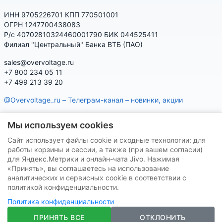
ИНН 9705226701 КПП 770501001
ОГРН 1247700438083
Р/с 40702810324460001790 БИК 044525411
Филиал "Центральный" Банка ВТБ (ПАО)
sales@overvoltage.ru
+7 800 234 05 11
+7 499 213 39 20
@Overvoltage_ru – Телеграм-канал – новинки, акции
@Citelproduct_bot – Телеграм-бот по продукции CITEL:
Мы используем cookies
характеристики, наличие, подбор
Сайт использует файлы cookie и сходные технологии: для
Нашу продукцию Вы можете приобрести на маркетплейсах
работы корзины и сессии, а также (при вашем согласии)
для Яндекс.Метрики и онлайн-чата Jivo. Нажимая
«Принять», вы соглашаетесь на использование
аналитических и сервисных cookie в соответствии с
политикой конфиденциальности.
Политика конфиденциальности
VK
Telegram
ПРИНЯТЬ ВСЕ
ОТКЛОНИТЬ