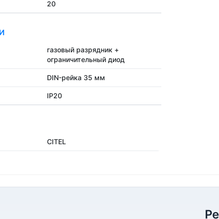
20
И
газовый разрядник +
ограничительный диод
DIN-рейка 35 мм
IP20
CITEL
Р