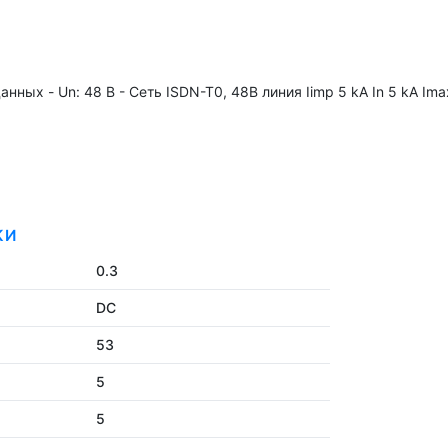
нных - Un: 48 В - Сеть ISDN-T0, 48В линия Iimp 5 kA In 5 kA Ima
КИ
0.3
DC
53
5
5