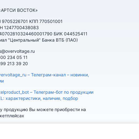
«АРТСИ ВОСТОК»
 9705226701 КПП 770501001
Н 1247700438083
 40702810324460001790 БИК 044525411
иал "Центральный" Банка ВТБ (ПАО)
s@overvoltage.ru
800 234 05 11
499 213 39 20
ervoltage_ru – Телеграм-канал – новинки,
ии
telproduct_bot – Телеграм-бот по продукции
EL: характеристики, наличие, подбор
у продукцию Вы можете приобрести на
кетплейсах