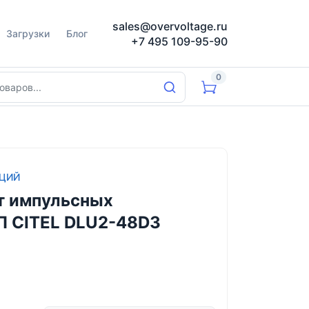
sales@overvoltage.ru
Загрузки
Блог
+7 495 109-95-90
0
АЦИЙ
т импульсных
П CITEL DLU2-48D3