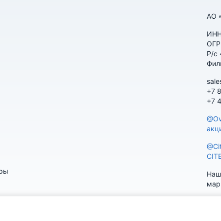
АО 
ИНН
ОГР
Р/с
Фил
sale
+7 
+7 
@Ov
акц
@Ci
CIT
ары
Наш
мар